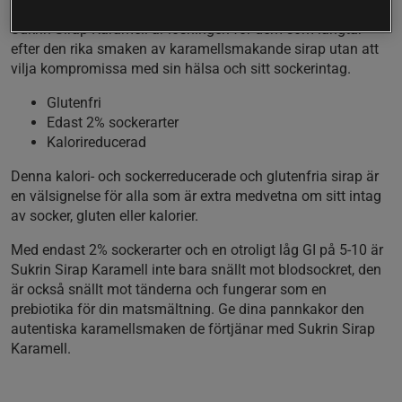
Sukrin Sirap Karamell är lösningen för dem som längtar
efter den rika smaken av karamellsmakande sirap utan att
vilja kompromissa med sin hälsa och sitt sockerintag.
Glutenfri
Edast 2% sockerarter
Kalorireducerad
Denna kalori- och sockerreducerade och glutenfria sirap är
en välsignelse för alla som är extra medvetna om sitt intag
av socker, gluten eller kalorier.
Med endast 2% sockerarter och en otroligt låg GI på 5-10 är
Sukrin Sirap Karamell inte bara snällt mot blodsockret, den
är också snällt mot tänderna och fungerar som en
prebiotika för din matsmältning. Ge dina pannkakor den
autentiska karamellsmaken de förtjänar med Sukrin Sirap
Karamell.