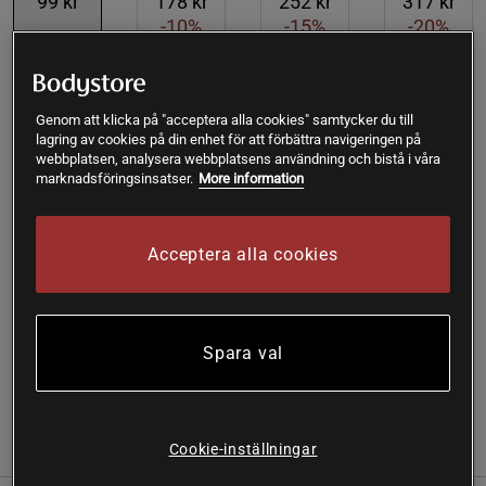
99 kr
178 kr
252 kr
317 kr
-10%
-15%
-20%
Produkt slut - notifiera mig via e-post
Genom att klicka på "acceptera alla cookies" samtycker du till
lagring av cookies på din enhet för att förbättra navigeringen på
webbplatsen, analysera webbplatsens användning och bistå i våra
Varan är för tillfället slut i lager. Få en notifikation när
!
marknadsföringsinsatser.
More information
produkten åter finns i lager.
SKU #A62114-04
| EAN
7090017542177
Acceptera alla cookies
Sukrin Sirap Karamell är lösningen för dem som längtar
efter den rika smaken av karamellsmakande sirap utan att
vilja kompromissa med sin hälsa och sitt sockerintag.
Spara val
Läs mer
(2)
Cookie-inställningar
Information
Recensioner
Näring & Ingredienser