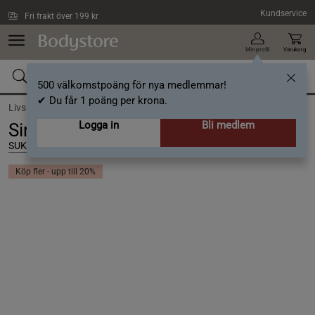
Hoppa till innehållet
Kundservice
Fri frakt över 199 kr
Min profil
Varukorg
500 välkomstpoäng för nya medlemmar!
✔ Du får 1 poäng per krona.
Livsmedel /
Sötning /
Sirap
Logga in
Bli medlem
Sirap Karamell 325 g
SUKRIN
Köp fler - upp till 20%