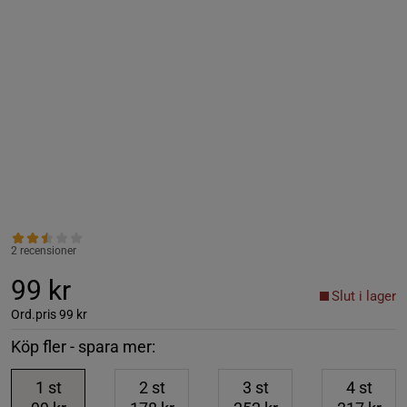
2 recensioner
99 kr
Slut i lager
Ord.pris
99 kr
Köp fler - spara mer:
1
st
2
st
3
st
4
st