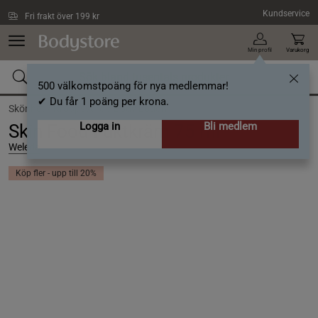
Hoppa till innehållet
Kundservice
Fri frakt över 199 kr
Min profil
Varukorg
500 välkomstpoäng för nya medlemmar!
✔ Du får 1 poäng per krona.
Skönhet /
Kroppsvård /
Body Lotion
Logga in
Bli medlem
Skin Food Fuktkräm 75 ml
Weleda
Köp fler - upp till 20%