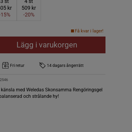
3
st
4
st
05 kr
509 kr
-15%
-20%
Få kvar i lager!
Lägg i varukorgen
Fri retur
14 dagars ångerrätt
2546
isk känsla med Weledas Skonsamma Rengöringsgel
 balanserad och strålande hy!