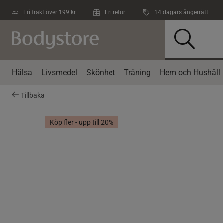
Hoppa till innehållet
Fri frakt över 199 kr
Fri retur
14 dagars ångerrätt
Hälsa
Livsmedel
Skönhet
Träning
Hem och Hushåll
Tillbaka
Köp fler - upp till 20%