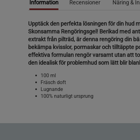
Information
Recensioner
Näring & I
Upptäck den perfekta lösningen för din hud
Skonsamma Rengöringsgel! Berikad med antib
extrakt från pilträd, är denna rengöring din bä
bekämpa kvisslor, pormaskar och tilltäppte p
effektiva formulan rengör varsamt utan att tor
den idealisk för problemhud som lätt blir blan
100 ml
Fräsch doft
Lugnande
100% naturligt ursprung