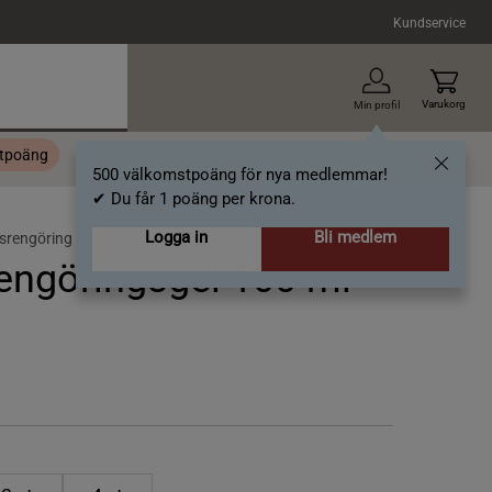
Kundservice
Varukorg
Min profil
stpoäng
Topplista
Alla varumärken
Nyheter
Artiklar
500 välkomstpoäng för nya medlemmar!
✔ Du får 1 poäng per krona.
Logga in
Bli medlem
srengöring
ngöringsgel 100 ml