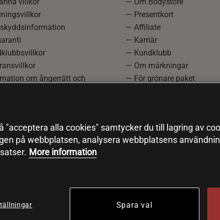
nna villkor
— Om Bodystore
ningsvillkor
— Presentkort
skyddsinformation
— Affiliate
aranti
— Karriär
klubbsvillkor
— Kundklubb
ansvillkor
— Om märkningar
rmation om ångerrätt och
— För grönare paket
ation
—
Redaktionell policy
einställningar
— Sitemap
— Black Friday
 "acceptera alla cookies" samtycker du till lagring av coo
ngen på webbplatsen, analysera webbplatsens användning
satser.
More information
Spara val
tällningar