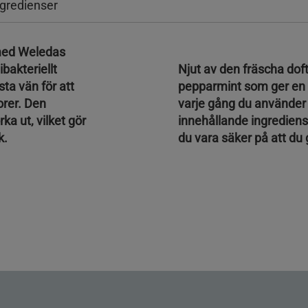
ngredienser
 med Weledas
akteriellt
Njut av den fräscha dof
sta vän för att
pepparmint som ger en 
orer. Den
varje gång du använder
ka ut, vilket gör
innehållande ingrediens
k.
du vara säker på att du