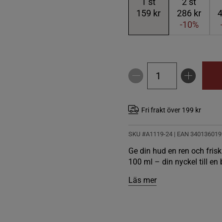
1
st
2
st
159 kr
286 kr
4
-10%
Fri frakt över 199 kr
SKU #A1119-24
| EAN
340136019
Ge din hud en ren och fr
100 ml – din nyckel till en
Läs mer