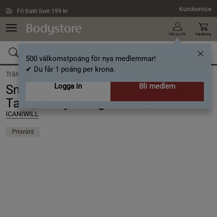
Hoppa till innehållet
Kundservice
Fri frakt över 199 kr
Min profil
Varukorg
500 välkomstpoäng för nya medlemmar!
✔ Du får 1 poäng per krona.
Träning /
Träningskläder dam /
Toppar & Linnen
Logga in
Bli medlem
Smooth Seamless 2-in-1 Strappy
Tank, Dusty Twilight Blue, L
ICANIWILL
Prisvärd