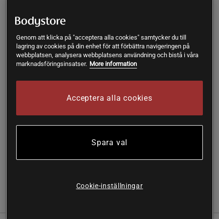
Lägsta pris 30 dagar
382 kr
Ord.pris
449 kr
Large
Genom att klicka på "acceptera alla cookies" samtycker du till
lagring av cookies på din enhet för att förbättra navigeringen på
webbplatsen, analysera webbplatsens användning och bistå i våra
marknadsföringsinsatser.
More information
Lägg i varukorgen
Fri frakt över 199 kr
Fri retur
14 dagars ångerrätt
Acceptera alla cookies
SKU #14020-443R | EAN
7340238873100
Upplev både stil och funktion med Smooth Seamless 2-in-1
Spara val
Strappy Tank från ICANIWILL.
Läs mer
Cookie-inställningar
Information
Recensioner