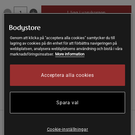
Lägg i varukorgen
Fri frakt över 199 kr
Fri retur
14 dagars ångerrätt
Genom att klicka på "acceptera alla cookies" samtycker du till
lagring av cookies på din enhet för att förbättra navigeringen på
SKU #A242-09
| EAN
7350028546701
webbplatsen, analysera webbplatsens användning och bistå i våra
marknadsföringsinsatser.
More information
Naturdiet Peach Mango Smoothie är en färdigblandad
måltidsersättning med frisk smak av persika och tropisk
mango.
Acceptera alla cookies
Läs mer
Spara val
Information
Recensioner
Näring & Ingredienser
Smoothien är en komplett kostersättning (VLCD) och
Cookie-inställningar
innehåller ett balanserat näringsinnehåll med