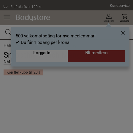
Hoppa till innehållet
Kundservice
Fri frakt över 199 kr
Min profil
Varukorg
500 välkomstpoäng för nya medlemmar!
✔ Du får 1 poäng per krona.
Hälsa /
Kosttillskott /
Måltidsersättning
Logga in
Bli medlem
Smoothie Peach Mango 330ml
Naturdiet
Köp fler - upp till 20%