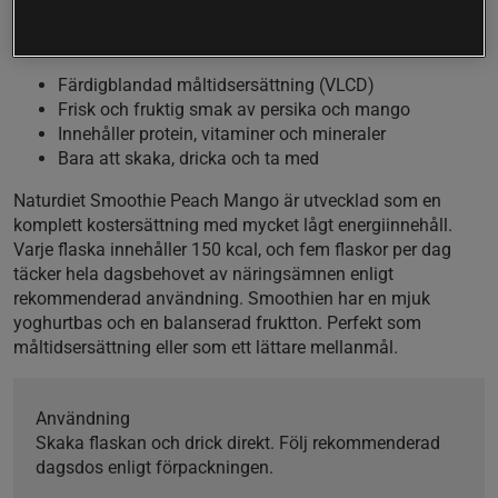
vitaminer, mineraler och protein. Den är färdig att
dricka direkt – perfekt för en aktiv vardag.
Färdigblandad måltidsersättning (VLCD)
Frisk och fruktig smak av persika och mango
Innehåller protein, vitaminer och mineraler
Bara att skaka, dricka och ta med
Naturdiet Smoothie Peach Mango är utvecklad som en
komplett kostersättning med mycket lågt energiinnehåll.
Varje flaska innehåller 150 kcal, och fem flaskor per dag
täcker hela dagsbehovet av näringsämnen enligt
rekommenderad användning. Smoothien har en mjuk
yoghurtbas och en balanserad fruktton. Perfekt som
måltidsersättning eller som ett lättare mellanmål.
Användning
Skaka flaskan och drick direkt. Följ rekommenderad
dagsdos enligt förpackningen.