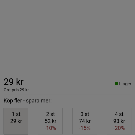
29 kr
I lager
Ord.pris
29 kr
Köp fler - spara mer:
1
st
2
st
3
st
4
st
29 kr
52 kr
74 kr
93 kr
-10%
-15%
-20%