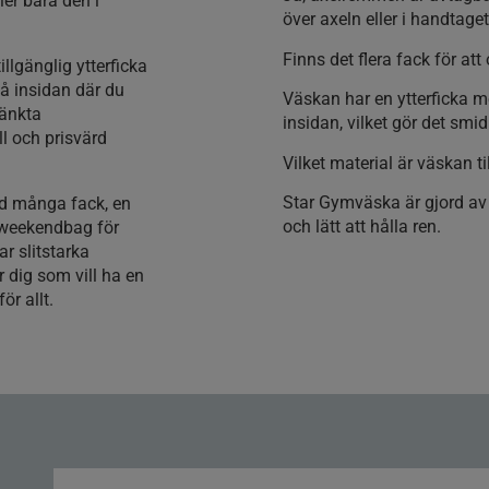
ler bära den i
över axeln eller i handta
Finns det flera fack för at
illgänglig ytterficka
å insidan där du
Väskan har en ytterficka m
tänkta
insidan, vilket gör det smi
l och prisvärd
Vilket material är väskan t
Star Gymväska är gjord av 1
ed många fack, en
och lätt att hålla ren.
g weekendbag för
r slitstarka
 dig som vill ha en
ör allt.