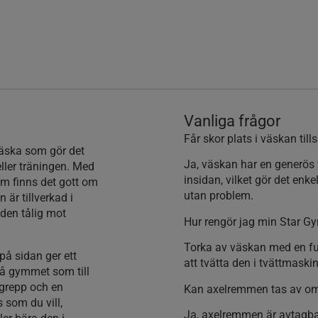
Vanliga frågor
Får skor plats i väskan ti
väska som gör det
Ja, väskan har en generös 
eller träningen. Med
insidan, vilket gör det enk
cm finns det gott om
utan problem.
 är tillverkad i
 den tålig mot
Hur rengör jag min Star G
Torka av väskan med en fuk
på sidan ger ett
att tvätta den i tvättmaskin
på gymmet som till
grepp och en
Kan axelremmen tas av om 
 som du vill,
Ja, axelremmen är avtagba