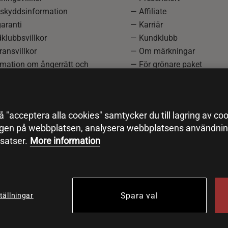
skyddsinformation
— Affiliate
aranti
— Karriär
klubbsvillkor
— Kundklubb
ansvillkor
— Om märkningar
rmation om ångerrätt och
— För grönare paket
ation
—
Redaktionell policy
einställningar
— Sitemap
— Black Friday
 "acceptera alla cookies" samtycker du till lagring av coo
ngen på webbplatsen, analysera webbplatsens användning
satser.
More information
Spara val
tällningar
© 2026 Health and