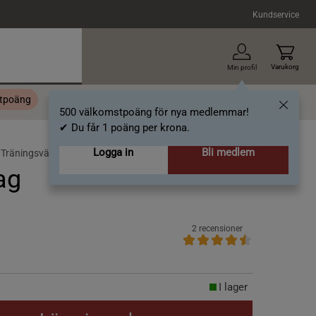
Kundservice
Varukorg
Min profil
stpoäng
Topplista
Alla varumärken
Nyheter
Artiklar
500 välkomstpoäng för nya medlemmar!
✔ Du får 1 poäng per krona.
Logga in
Bli medlem
/
Träningsväska
ag
2 recensioner
I lager