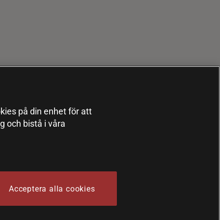
kies på din enhet för att
 och bistå i våra
Acceptera alla cookies
 Sports Nutrition Group HSNG AB Bodystore - Orgnr: 556564-4258