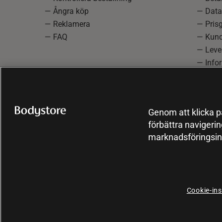
— Ångra köp
— Data
— Reklamera
— Prisg
— FAQ
— Kund
— Lever
— Info
reklam
— Cooki
Genom att klicka på
förbättra navigeri
marknadsföringsin
Cookie-ins