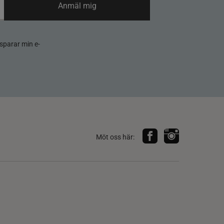
Anmäl mig
sparar min e-
Möt oss här: