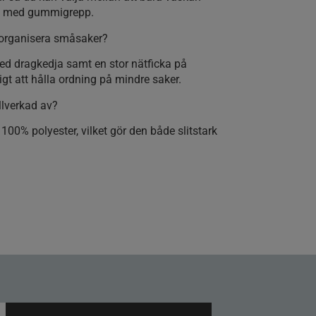
get med gummigrepp.
t organisera småsaker?
ed dragkedja samt en stor nätficka på
digt att hålla ordning på mindre saker.
illverkad av?
00% polyester, vilket gör den både slitstark