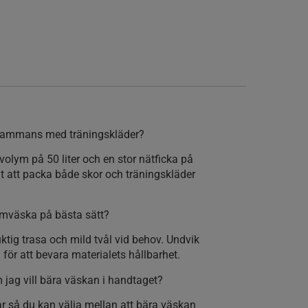
llsammans med träningskläder?
volym på 50 liter och en stor nätficka på
elt att packa både skor och träningskläder
ymväska på bästa sätt?
tig trasa och mild tvål vid behov. Undvik
 för att bevara materialets hållbarhet.
jag vill bära väskan i handtaget?
r så du kan välja mellan att bära väskan