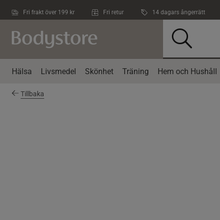
Hoppa till innehållet
Fri frakt över 199 kr
Fri retur
14 dagars ångerrätt
Hälsa
Livsmedel
Skönhet
Träning
Hem och Hushåll
Tillbaka