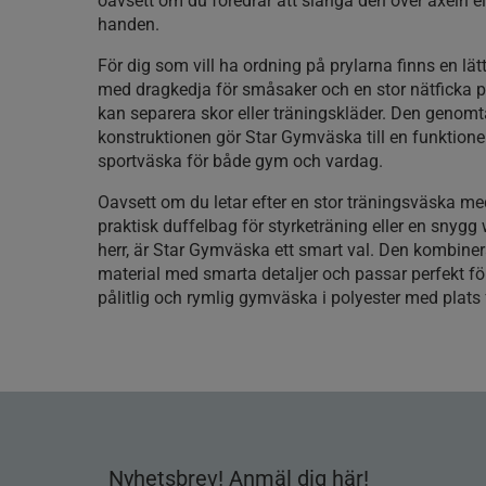
oavsett om du föredrar att slänga den över axeln el
handen.
För dig som vill ha ordning på prylarna finns en lätt
med dragkedja för småsaker och en stor nätficka p
kan separera skor eller träningskläder. Den genom
konstruktionen gör Star Gymväska till en funktionel
sportväska för både gym och vardag.
Oavsett om du letar efter en stor träningsväska m
praktisk duffelbag för styrketräning eller en snyg
herr, är Star Gymväska ett smart val. Den kombinera
material med smarta detaljer och passar perfekt för
pålitlig och rymlig gymväska i polyester med plats f
Nyhetsbrev! Anmäl dig här!