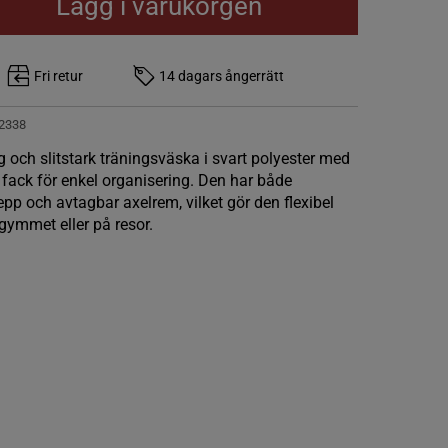
Lägg i varukorgen
Fri retur
14 dagars ångerrätt
2338
 och slitstark träningsväska i svart polyester med
 fack för enkel organisering. Den har både
 och avtagbar axelrem, vilket gör den flexibel
gymmet eller på resor.