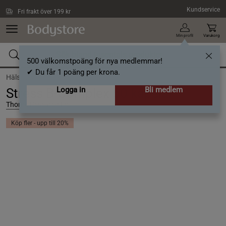
Hoppa till innehållet
Kundservice
Fri frakt över 199 kr
Min profil
Varukorg
500 välkomstpoäng för nya medlemmar!
✔ Du får 1 poäng per krona.
Hälsa /
Vitaminer /
B-vitamin
Logga in
Bli medlem
Stress B-Complex 60 kapslar
Thorne Research Inc.
Köp fler - upp till 20%