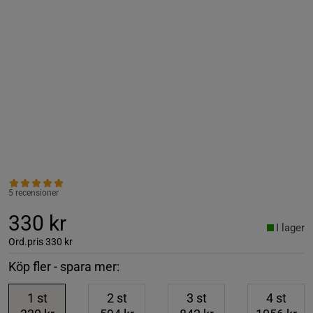
5 recensioner
330 kr
I lager
Ord.pris
330 kr
Köp fler - spara mer:
1
st
2
st
3
st
4
st