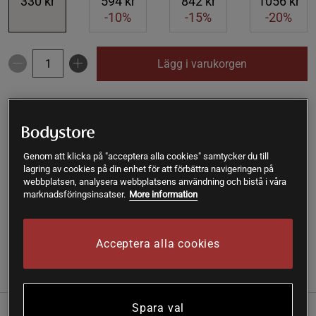
330 kr
594 kr
842 kr
1056 kr
-10%
-15%
-20%
Lägg i varukorgen
Fri frakt över 199 kr
Fri retur
14 dagars ångerrätt
SKU #A8083
| EAN
693749002963
Genom att klicka på "acceptera alla cookies" samtycker du till
Stress B-Complex är ett B-vitaminkomplex från Thorne
lagring av cookies på din enhet för att förbättra navigeringen på
webbplatsen, analysera webbplatsens användning och bistå i våra
Research Inc med fokus på pantotensyra, som bland annat
marknadsföringsinsatser.
More information
bidrar till en normal mental prestationsförmåga.
Läs mer
Acceptera alla cookies
(5)
Information
Recensioner
Näring & Ingredienser
Spara val