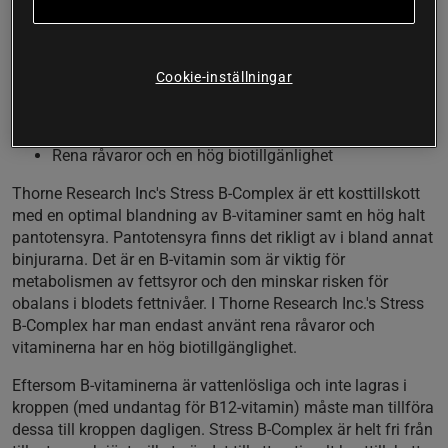
Stress B-Complex är ett B-vitaminkomplex från Thorne
Research Inc med fokus på pantotensyra, som bland annat
bidrar till en normal mental prestationsförmåga.
Cookie-inställningar
B-vitaminkomplex med 250 mg pantotensyra per
kapsel
Med en god balans mellan de olika B-vitaminerna
Rena råvaror och en hög biotillgänlighet
Thorne Research Inc's Stress B-Complex är ett kosttillskott
med en optimal blandning av B-vitaminer samt en hög halt
pantotensyra. Pantotensyra finns det rikligt av i bland annat
binjurarna. Det är en B-vitamin som är viktig för
metabolismen av fettsyror och den minskar risken för
obalans i blodets fettnivåer. I Thorne Research Inc.'s Stress
B-Complex har man endast använt rena råvaror och
vitaminerna har en hög biotillgänglighet.
Eftersom B-vitaminerna är vattenlösliga och inte lagras i
kroppen (med undantag för B12-vitamin) måste man tillföra
dessa till kroppen dagligen. Stress B-Complex är helt fri från