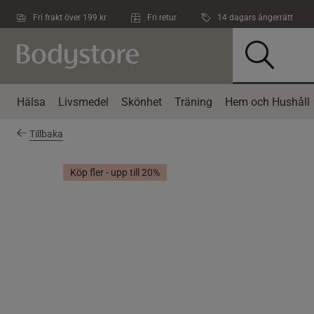
Hoppa till innehållet
Fri frakt över 199 kr
Fri retur
14 dagars ångerrätt
Hälsa
Livsmedel
Skönhet
Träning
Hem och Hushåll
Tillbaka
Köp fler - upp till 20%