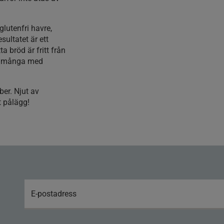
lutenfri havre,
sultatet är ett
a bröd är fritt från
för många med
ber. Njut av
tt pålägg!