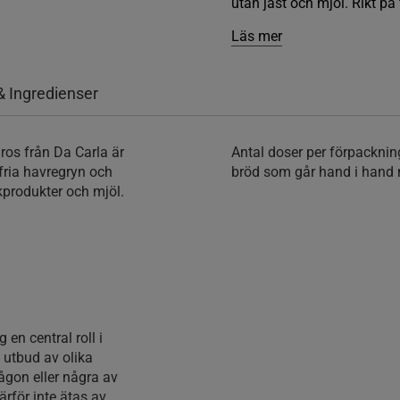
utan jäst och mjöl. Rikt på f
Läs mer
& Ingredienser
lros från Da Carla är
Antal doser per förpackni
nfria havregryn och
bröd som går hand i hand 
lkprodukter och mjöl.
 en central roll i
t utbud av olika
ågon eller några av
rför inte ätas av