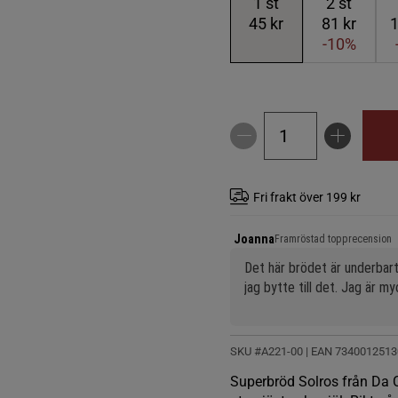
1
st
2
st
45 kr
81 kr
1
-10%
Fri frakt över 199 kr
Joanna
Framröstad topprecension
Det här brödet är underbart
jag bytte till det. Jag är my
SKU #A221-00
| EAN
7340012513
Superbröd Solros från Da Car