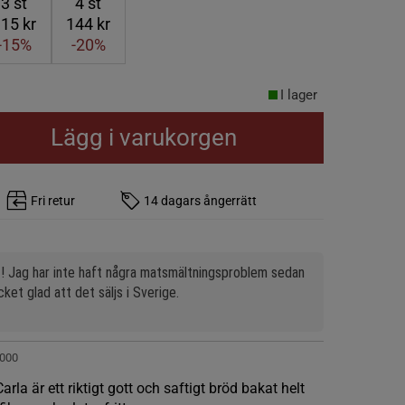
3
st
4
st
15 kr
144 kr
-15%
-20%
I lager
Lägg i varukorgen
Fri retur
14 dagars ångerrätt
! Jag har inte haft några matsmältningsproblem sedan 
cket glad att det säljs i Sverige.
000
la är ett riktigt gott och saftigt bröd bakat helt