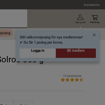
Kundservice
Varukorg
Min profil
stpoäng
Topplista
Alla varumärken
Nyheter
Artiklar
500 välkomstpoäng för nya medlemmar!
✔ Du får 1 poäng per krona.
Logga in
Bli medlem
olros 350 g
15 recensioner