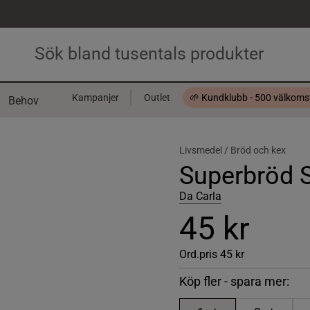
Kampanjer
Outlet
🌱 Kundklubb - 500 välkom
Behov
Presentkort
Livsmedel /
Bröd och kex
Superbröd S
Da Carla
45 kr
Ord.pris
45 kr
Köp fler - spara mer: