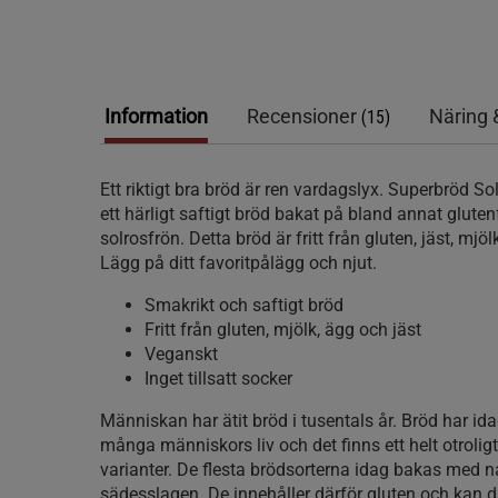
Information
Recensioner
Näring 
(15)
Ett riktigt bra bröd är ren vardagslyx. Superbröd So
ett härligt saftigt bröd bakat på bland annat glute
solrosfrön. Detta bröd är fritt från gluten, jäst, mjö
Lägg på ditt favoritpålägg och njut.
Smakrikt och saftigt bröd
Fritt från gluten, mjölk, ägg och jäst
Veganskt
Inget tillsatt socker
Människan har ätit bröd i tusentals år. Bröd har idag
många människors liv och det finns ett helt otrolig
varianter. De flesta brödsorterna idag bakas med n
sädesslagen. De innehåller därför gluten och kan dä