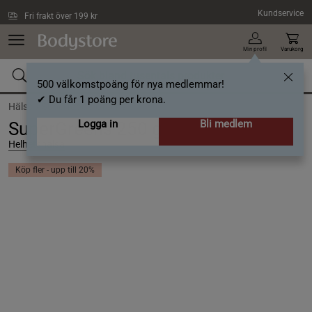
Hoppa till innehållet
Kundservice
Fri frakt över 199 kr
Min profil
Varukorg
500 välkomstpoäng för nya medlemmar!
✔ Du får 1 poäng per krona.
Hälsa /
Superfood /
Greens
Logga in
Bli medlem
SuperGreens 250 g
Helhetshälsa
Köp fler - upp till 20%