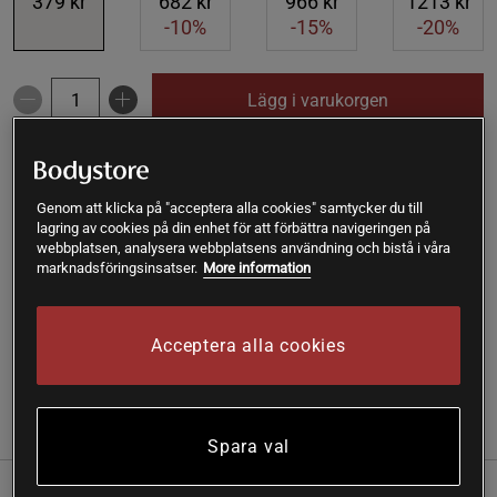
379 kr
682 kr
966 kr
1213 kr
-10%
-15%
-20%
Lägg i varukorgen
Fri frakt över 199 kr
Fri retur
14 dagars ångerrätt
Genom att klicka på "acceptera alla cookies" samtycker du till
lagring av cookies på din enhet för att förbättra navigeringen på
SKU #A4774
| EAN
7350026470237
webbplatsen, analysera webbplatsens användning och bistå i våra
SuperGreens från Helhetshälsa är ett s.k. greenspulver gjort
marknadsföringsinsatser.
More information
på en blandning av naturliga växter. SuperGreens innehåller
fibrer och mjölksyrabakterier. Lättsmält.
Acceptera alla cookies
Läs mer
(4)
Information
Recensioner
Näring & Ingredienser
Spara val