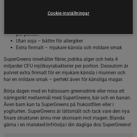
SuperGreens från Helhetshälsa är ett så kallat greenspulver,
gjort på en blandning av naturliga växter.
Cookie-inställningar
Greenspulver med grönsaker, alger, bärjuicer och örter
14 gånger mer mjölksyrabakterier – 4 miljarder CFU
per portion
Utan soja – bättre för allergiker
Extra finmalt – mjukare känsla och mildare smak
SuperGreens innehåller fibrer, jodrika alger och hela 4
miljarder CFU mjölksyrabakterier per portion. Dessutom är
pulvret extra finmalt för en mjukare känsla i munnen och
har en mildare smak – perfekt även för känsliga magar.
Börja dagen med en hälsosam greensdrink eller mixa ett
näringsrikt mellanmål med SuperGreens, bär och en banan.
Även barn kan ta SuperGreens på frukostfilen eller i
yoghurten. SuperGreens är lättsmält och tack vare den nya
finare strukturen ännu mer skonsam mot magen. Blanda
gärna i en matsked linfröolja i din dagliga dos SuperGreens!