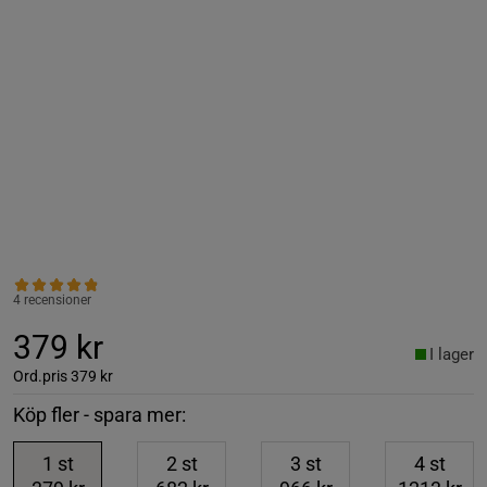
4 recensioner
379 kr
I lager
Ord.pris
379 kr
Köp fler - spara mer:
1
st
2
st
3
st
4
st