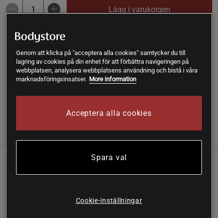
Lägg i varukorgen
Fri frakt över 199 kr
Fri retur
14 dagars ångerrätt
Genom att klicka på "acceptera alla cookies" samtycker du till
lagring av cookies på din enhet för att förbättra navigeringen på
SKU #A1360-13R | EAN
4260491223043
webbplatsen, analysera webbplatsens användning och bistå i våra
marknadsföringsinsatser.
More information
Tandkräm med smak av tropikerna
Läs mer
Acceptera alla cookies
(2)
Information
Recensioner
Näring & Ingredienser
Spara val
Tandkräm från Ben & Anna med smak av tropikerna,
innehåller effektiv kokosolja som har antibakteriella
egenskaper och vars utmärkta munvårdande egenskaper
bidrar till att bromsa försämring av emaljen, lugna
Cookie-inställningar
inflammation och ta hand om tandköttet.