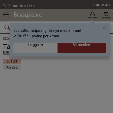
Hoppa till innehållet
Kundservice
Fri frakt över 199 kr
Min profil
Varukorg
500 välkomstpoäng för nya medlemmar!
✔ Du får 1 poäng per krona.
Skönhet /
Munhälsa /
Tandkräm
Logga in
Bli medlem
Tandkräm Kokos 75 ml
Ben & Anna
OUTLET
Prisvärd