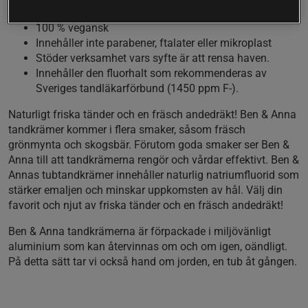
Certifierad naturkosmetik
100 % vegansk
Innehåller inte parabener, ftalater eller mikroplast
Stöder verksamhet vars syfte är att rensa haven.
Innehåller den fluorhalt som rekommenderas av
Sveriges tandläkarförbund (1450 ppm F-).
Naturligt friska tänder och en fräsch andedräkt! Ben & Anna
tandkrämer kommer i flera smaker, såsom fräsch
grönmynta och skogsbär. Förutom goda smaker ser Ben &
Anna till att tandkrämerna rengör och vårdar effektivt. Ben &
Annas tubtandkrämer innehåller naturlig natriumfluorid som
stärker emaljen och minskar uppkomsten av hål. Välj din
favorit och njut av friska tänder och en fräsch andedräkt!
Ben & Anna tandkrämerna är förpackade i miljövänligt
aluminium som kan återvinnas om och om igen, oändligt.
På detta sätt tar vi också hand om jorden, en tub åt gången.