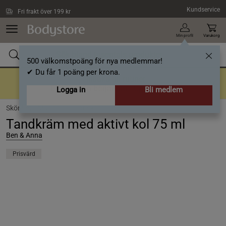
Hoppa till innehållet
Kundservice
Fri frakt över 199 kr
Min profil
Varukorg
500 välkomstpoäng för nya medlemmar!
✔ Du får 1 poäng per krona.
Tillbaka till rutiner
En bra rutin börjar här
- Upp till 40%
Logga in
Bli medlem
Skönhet /
Munhälsa /
Tandkräm
Tandkräm med aktivt kol 75 ml
Ben & Anna
Prisvärd