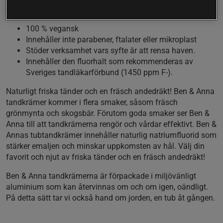
Certifierad naturkosmetik
100 % vegansk
Innehåller inte parabener, ftalater eller mikroplast
Stöder verksamhet vars syfte är att rensa haven.
Innehåller den fluorhalt som rekommenderas av
Sveriges tandläkarförbund (1450 ppm F-).
Naturligt friska tänder och en fräsch andedräkt! Ben & Anna
tandkrämer kommer i flera smaker, såsom fräsch
grönmynta och skogsbär. Förutom goda smaker ser Ben &
Anna till att tandkrämerna rengör och vårdar effektivt. Ben &
Annas tubtandkrämer innehåller naturlig natriumfluorid som
stärker emaljen och minskar uppkomsten av hål. Välj din
favorit och njut av friska tänder och en fräsch andedräkt!
Ben & Anna tandkrämerna är förpackade i miljövänligt
aluminium som kan återvinnas om och om igen, oändligt.
På detta sätt tar vi också hand om jorden, en tub åt gången.