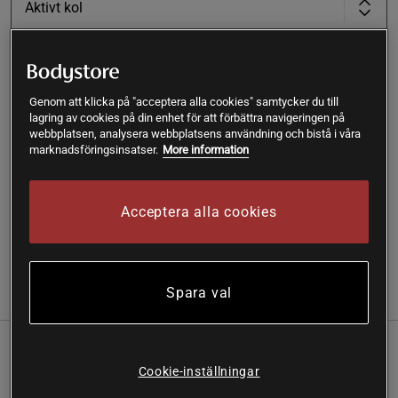
Aktivt kol
Lägg i varukorgen
Genom att klicka på "acceptera alla cookies" samtycker du till
lagring av cookies på din enhet för att förbättra navigeringen på
Fri frakt över 199 kr
Fri retur
14 dagars ångerrätt
webbplatsen, analysera webbplatsens användning och bistå i våra
marknadsföringsinsatser.
More information
SKU #A1360-13R | EAN
4260491223012
Tandkräm med aktivt kol för glänsande vita tänder
Acceptera alla cookies
Läs mer
Spara val
(2)
Information
Recensioner
Näring & Ingredienser
Aktivt kol tar bort missfärgningar i ett ögonblick – och helt
Cookie-inställningar
naturligt. Känn din fräscha andedräkt och dina friska tänder
som glänser i alla situationer.