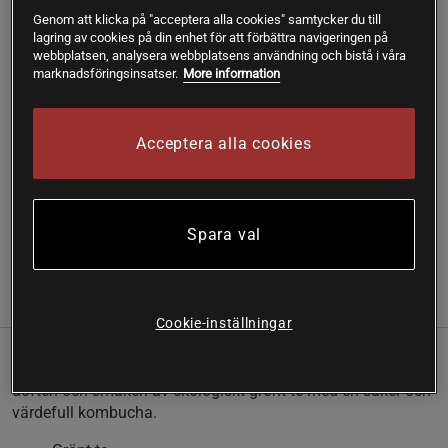
Genom att klicka på "acceptera alla cookies" samtycker du till
Fri frakt över 199 kr
Fri retur
14 dagars ångerrätt
lagring av cookies på din enhet för att förbättra navigeringen på
webbplatsen, analysera webbplatsens användning och bistå i våra
marknadsföringsinsatser.
More information
SKU #A4404
| EAN
4012824401914
Yogi Green Balance kombinerar den förtjusande doften och
smaken av ekologiskt grönt te med en säker och värdefull
Acceptera alla cookies
kombucha. Att ta en kopp Green Balance är en utsökt metod
för att dagligen kunna njuta av den effektiva kombinationen
av kombuchakultur och grönt te.
Läs mer
Spara val
(3)
Information
Recensioner
Näring & Ingredienser
Cookie-inställningar
Green Balance från Yogi Tea kombinerar den förtjusande
doften och smaken av ekologiskt grönt te med en säker och
värdefull kombucha.