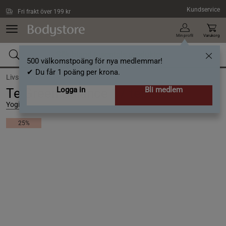
Hoppa till innehållet
Kundservice
Fri frakt över 199 kr
Min profil
Varukorg
500 välkomstpoäng för nya medlemmar!
✔ Du får 1 poäng per krona.
Livsmedel /
Dryck /
Te
Logga in
Bli medlem
Te Green Balance 17 tepåsar
Yogi
25%