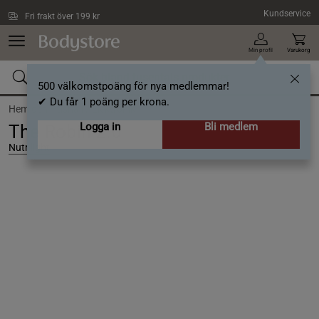
Hoppa till innehållet
Kundservice
Fri frakt över 199 kr
Min profil
Varukorg
500 välkomstpoäng för nya medlemmar!
✔ Du får 1 poäng per krona.
Hem och Hushåll /
Elektronik
Logga in
Bli medlem
The Robin 2.0
Nutrilight