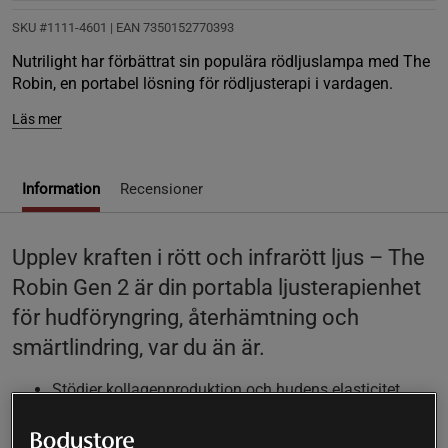
SKU #1111-4601
| EAN
7350152770393
Nutrilight har förbättrat sin populära rödljuslampa med The
Robin, en portabel lösning för rödljusterapi i vardagen.
Läs mer
Information
Recensioner
Upplev kraften i rött och infrarött ljus – The
Robin Gen 2 är din portabla ljusterapienhet
för hudföryngring, återhämtning och
smärtlindring, var du än är.
Stödjer kollagenproduktion och hudens elasticitet
Främjar snabbare återhämtning vid värk,
inflammation och skador