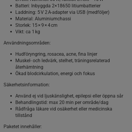
Batteri:
Inbyggda 2×18650 litiumbatterier
Laddning:
5 V 2 A-adapter via USB (medföljer)
Material:
Aluminiumchassi
Storlek:
15 × 9 × 4 cm
Vikt:
ca 1 kg
Användningsområden:
Hudföryngring, rosacea, acne, fina linjer
Muskel- och ledvärk, stelhet, träningsrelaterad
återhämtning
Ökad blodcirkulation, energi och fokus
Säkerhetsinformation:
Använd ej vid ljuskänslighet, epilepsi eller öppna sår
Behandlingstid: max 20 min per område/dag
Rådfråga läkare vid osäkerhet eller medicinska
tillstånd
Paketet innehåller: