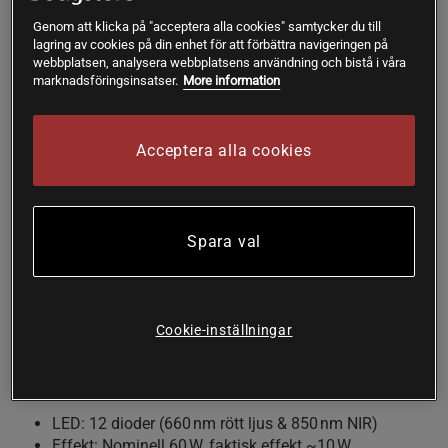
Portabel, trådlös design med inbyggt batteri och
Genom att klicka på "acceptera alla cookies" samtycker du till
bekvämt handtag
lagring av cookies på din enhet för att förbättra navigeringen på
Två kraftfulla våglängder: 660 nm rött & 850 nm nära
webbplatsen, analysera webbplatsens användning och bistå i våra
infrarött ljus
marknadsföringsinsatser.
More information
The Robin Gen 2 är en avancerad och lättanvänd
rödljuslampa utrustad med 12 högintensiva LED-dioder som
Acceptera alla cookies
kombinerar två välbeprövade våglängder – 660 nm för ytlig
hudbehandling och 850 nm för djupare vävnadspåverkan.
Lampan är framtagen för att effektivt stimulera
kollagenproduktionen, minska inflammation och förbättra
Spara val
blodcirkulationen, vilket kan bidra till förbättrad hudstruktur,
smärtlindring och ökad energi.
Den ergonomiska designen med aluminiumhölje, handtag
och uppladdningsbart batteri gör den idealisk för både
Cookie-inställningar
hemmabruk och resor.
Teknisk specifikation:
LED:
12 dioder (660 nm rött ljus & 850 nm NIR)
Effekt:
Nominell 60 W, faktisk effekt ~10 W