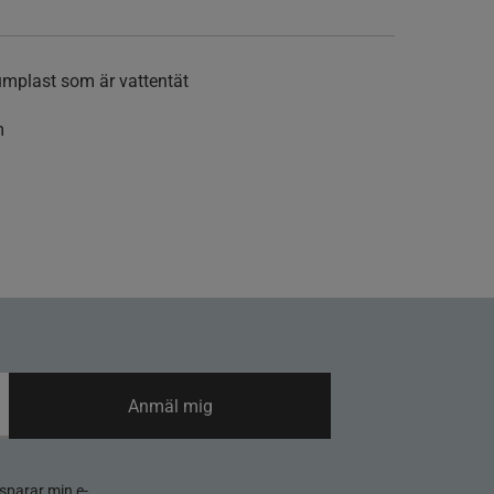
umplast som är vattentät
m
Anmäl mig
sparar min e-