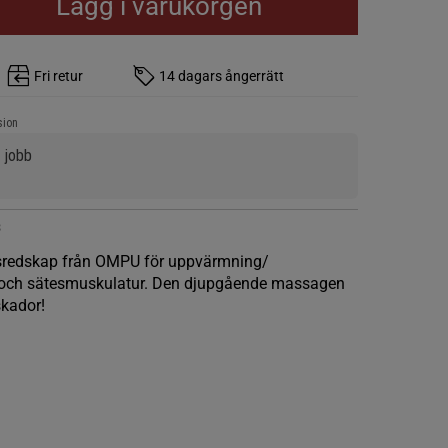
Lägg i varukorgen
Fri retur
14 dagars ångerrätt
sion
 jobb
3
ngsredskap från OMPU för uppvärmning/
i och sätesmuskulatur. Den djupgående massagen
skador!