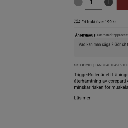
Fri frakt över 199 kr
Anonymous
Framröstad topprecen
Vad kan man säga ? Gör sitt
SKU #1201
| EAN
734013420210
TriggerRoller är ett träni
återhämtning av corepart
minskar risken för muskel
Läs mer