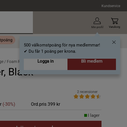
Kundservice
Varukorg
Min profil
stpoäng
Topplista
Alla varumärken
Nyheter
Artiklar
500 välkomstpoäng för nya medlemmar!
✔ Du får 1 poäng per krona.
Logga in
Bli medlem
ge /
Foam Roller
r, Black
2 recensioner
kr
(-30%)
Ord.pris
399 kr
I lager