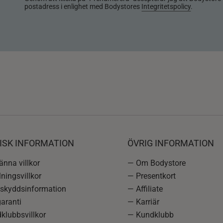
postadress i enlighet med Bodystores
Integritetspolicy
.
ISK INFORMATION
ÖVRIG INFORMATION
nna villkor
— Om Bodystore
ningsvillkor
— Presentkort
skyddsinformation
— Affiliate
aranti
— Karriär
klubbsvillkor
— Kundklubb