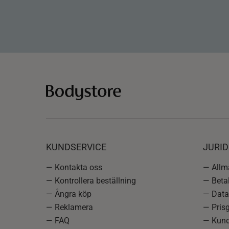
KUNDSERVICE
JURID
— Kontakta oss
— Allmä
— Kontrollera beställning
— Betal
— Ångra köp
— Data
— Reklamera
— Prisg
— FAQ
— Kund