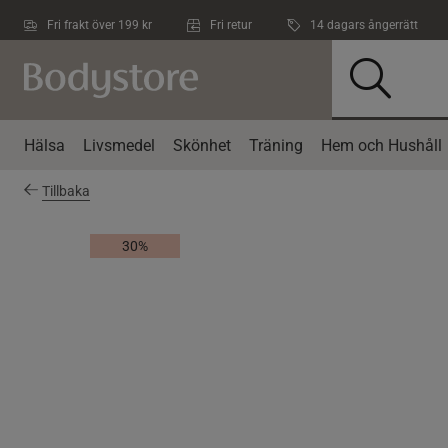
Hoppa till innehållet
Fri frakt över 199 kr
Fri retur
14 dagars ångerrätt
Hälsa
Livsmedel
Skönhet
Träning
Hem och Hushåll
Tillbaka
30%