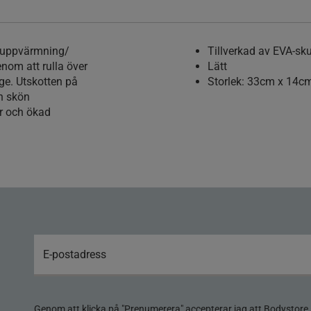
r uppvärmning/
Tillverkad av EVA-sk
nom att rulla över
Lätt
ge. Utskotten på
Storlek: 33cm x 14c
en skön
r och ökad
Genom att klicka på "Prenumerera" accepterar jag att Bodystore 