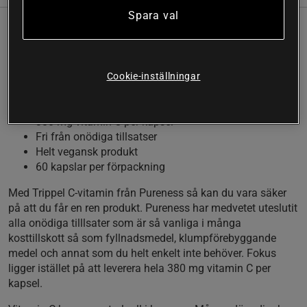
Spara val
Vitamin C spelar en central roll i många kroppsliga
funktioner. Vi kan själva inte producera detta vitamin så det
måste tillföras utifrån. Pureness har tagit fram kapslar med
Cookie-inställningar
hela 3980 mg vitamin C per kapsel. Denna produkt är helt
befriad från onödig utfyllnad och är vegansk.
380 mg vitamin C per kapsel
Fri från onödiga tillsatser
Helt vegansk produkt
60 kapslar per förpackning
Med Trippel C-vitamin från Pureness så kan du vara säker
på att du får en ren produkt. Pureness har medvetet uteslutit
alla onödiga tilllsater som är så vanliga i många
kosttillskott så som fyllnadsmedel, klumpförebyggande
medel och annat som du helt enkelt inte behöver. Fokus
ligger istället på att leverera hela 380 mg vitamin C per
kapsel.