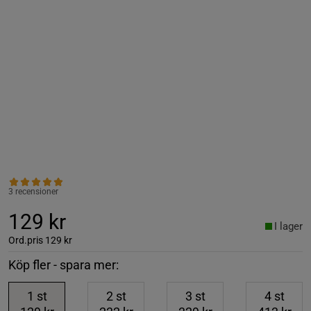
3 recensioner
129 kr
I lager
Ord.pris
129 kr
Köp fler - spara mer:
1
st
2
st
3
st
4
st