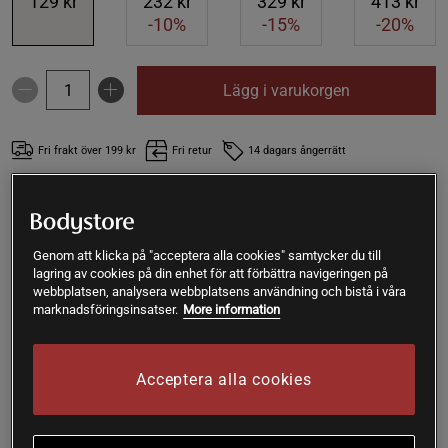
129 kr
232 kr
329 kr
413 kr
-10%
-15%
-20%
Lägg i varukorgen
Fri frakt över 199 kr
Fri retur
14 dagars ångerrätt
SKU #560001
| EAN
7350116310153
Vitamin C spelar en central roll i många kroppsliga
Genom att klicka på "acceptera alla cookies" samtycker du till
funktioner. Vi kan själva inte producera detta vitamin så det
lagring av cookies på din enhet för att förbättra navigeringen på
måste tillföras utifrån. Pureness har tagit fram kapslar med
webbplatsen, analysera webbplatsens användning och bistå i våra
hela 3980 mg vitamin C per kapsel. Denna produkt är helt
marknadsföringsinsatser.
More information
befriad från onödig utfyllnad och är vegansk.
Läs mer
Acceptera alla cookies
(3)
Information
Recensioner
Näring & Ingredienser