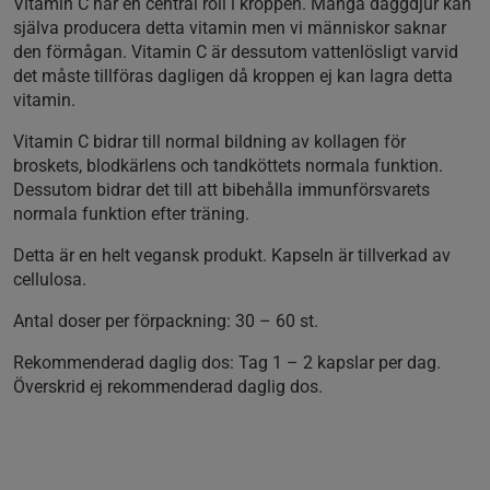
Vitamin C har en central roll i kroppen. Många däggdjur kan
själva producera detta vitamin men vi människor saknar
den förmågan. Vitamin C är dessutom vattenlösligt varvid
det måste tillföras dagligen då kroppen ej kan lagra detta
vitamin.
Vitamin C bidrar till normal bildning av kollagen för
broskets, blodkärlens och tandköttets normala funktion.
Dessutom bidrar det till att bibehålla immunförsvarets
normala funktion efter träning.
Detta är en helt vegansk produkt. Kapseln är tillverkad av
cellulosa.
Antal doser per förpackning:
30 – 60 st.
Rekommenderad daglig dos:
Tag 1 – 2 kapslar per dag.
Överskrid ej rekommenderad daglig dos.