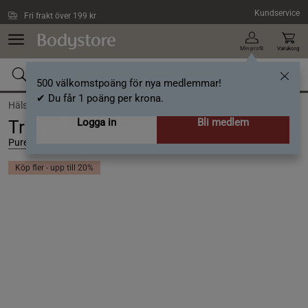
Hoppa till innehållet
Kundservice
Fri frakt över 199 kr
Min profil
Varukorg
500 välkomstpoäng för nya medlemmar!
✔ Du får 1 poäng per krona.
Hälsa /
Vitaminer /
C-vitamin
Logga in
Bli medlem
Trippel C-vitamin 60 kapslar
Pureness
Köp fler - upp till 20%