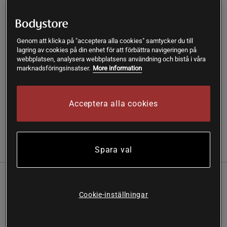
Lägg i varukorgen
Fri frakt över 199 kr
Fri retur
14 dagars ångerrätt
Genom att klicka på "acceptera alla cookies" samtycker du till
lagring av cookies på din enhet för att förbättra navigeringen på
webbplatsen, analysera webbplatsens användning och bistå i våra
marknadsföringsinsatser.
More information
SKU #1326413-001R | EAN
192006314264
UA Tech tränings t-shirt i funktionsmaterial från Under
Armour.
Acceptera alla cookies
Läs mer
Spara val
Information
Recensioner
UA Tech tränings t-shirt i funktionsmaterial från Under
Armour.
Cookie-inställningar
Tunn och smidig
Platta sömmar