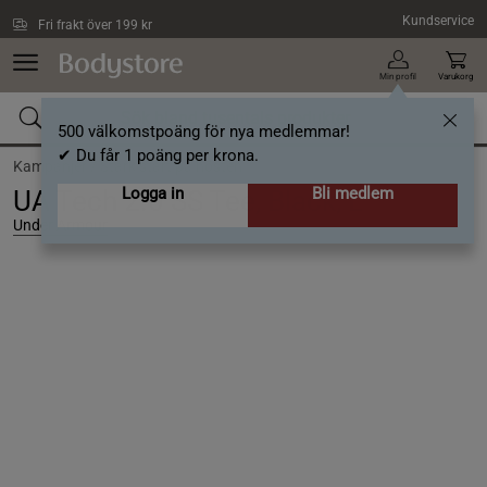
Hoppa till innehållet
Kundservice
Fri frakt över 199 kr
Min profil
Varukorg
500 välkomstpoäng för nya medlemmar!
✔ Du får 1 poäng per krona.
Kampanjer /
Stark start på hösten
Logga in
Bli medlem
UA Tech 2.0 SS Tee, Black, L
Under Armour