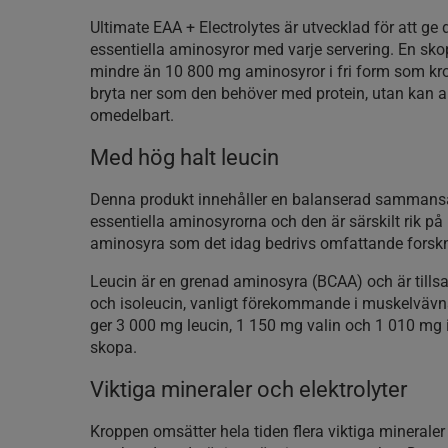
Ultimate EAA + Electrolytes är utvecklad för att ge
essentiella aminosyror med varje servering. En skop
mindre än 10 800 mg aminosyror i fri form som kr
bryta ner som den behöver med protein, utan kan 
omedelbart.
Med hög halt leucin
Denna produkt innehåller en balanserad sammansä
essentiella aminosyrorna och den är särskilt rik på 
aminosyra som det idag bedrivs omfattande forskn
Leucin är en grenad aminosyra (BCAA) och är til
och isoleucin, vanligt förekommande i muskelväv
ger 3 000 mg leucin, 1 150 mg valin och 1 010 mg 
skopa.
Viktiga mineraler och elektrolyter
Kroppen omsätter hela tiden flera viktiga mineraler 