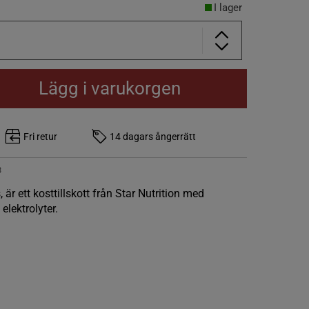
I lager
Lägg i varukorgen
Fri retur
14 dagars ångerrätt
3
 är ett kosttillskott från Star Nutrition med
elektrolyter.