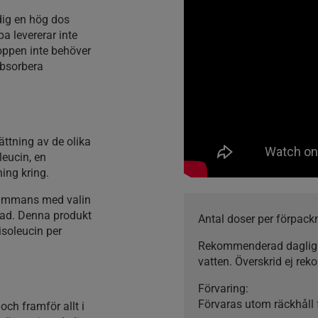
 dig en hög dos
a levererar inte
oppen inte behöver
absorbera
ttning av de olika
leucin, en
ing kring.
lsammans med valin
nad. Denna produkt
Antal doser per förpack
isoleucin per
Rekommenderad daglig
vatten. Överskrid ej r
Förvaring:
Förvaras utom räckhåll f
och framför allt i