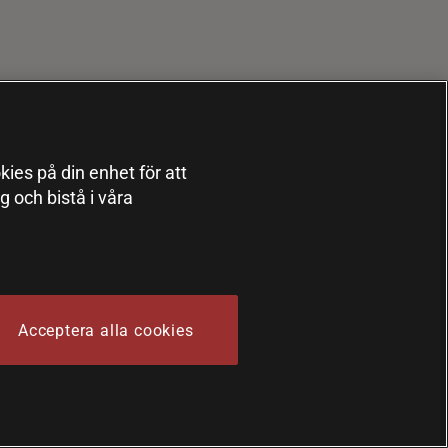
kies på din enhet för att
 och bistå i våra
Acceptera alla cookies
 Sports Nutrition Group HSNG AB Bodystore - Orgnr: 556564-4258