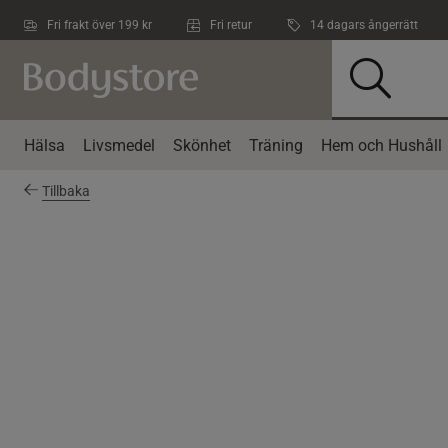
Hoppa till innehållet
Fri frakt över 199 kr
Fri retur
14 dagars ångerrätt
Hälsa
Livsmedel
Skönhet
Träning
Hem och Hushåll
Tillbaka