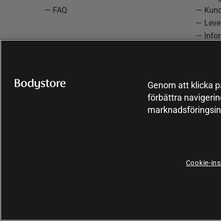
— FAQ
— Kund
— Lever
— Info
reklam
— Cooki
Genom att klicka på
förbättra navigeri
marknadsföringsin
Cookie-ins