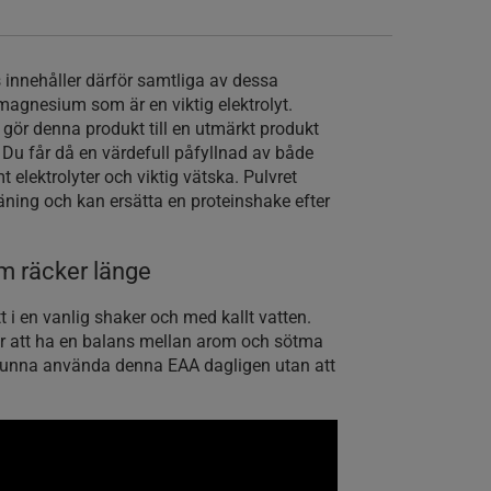
s innehåller därför samtliga av dessa
 magnesium som är en viktig elektrolyt.
er gör denna produkt till en utmärkt produkt
 Du får då en värdefull påfyllnad av både
 elektrolyter och viktig vätska. Pulvret
äning och kan ersätta en proteinshake efter
m räcker länge
tt i en vanlig shaker och med kallt vatten.
r att ha en balans mellan arom och sötma
kunna använda denna EAA dagligen utan att