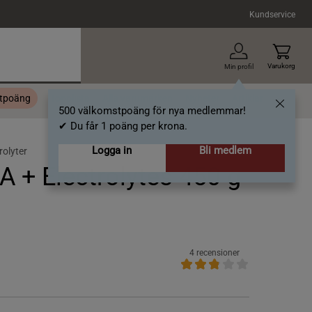
Kundservice
Varukorg
Min profil
stpoäng
Topplista
Alla varumärken
Nyheter
Artiklar
500 välkomstpoäng för nya medlemmar!
✔ Du får 1 poäng per krona.
Logga in
Bli medlem
rolyter
A + Electrolytes 450 g
s
4 recensioner