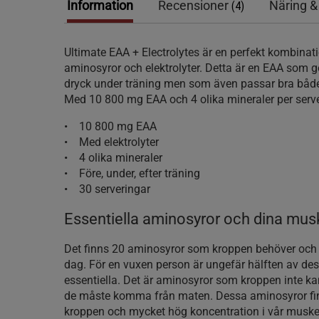
Information
Recensioner
Näring &
(4)
Ultimate EAA + Electrolytes är en perfekt kombinati
aminosyror och elektrolyter. Detta är en EAA som g
dryck under träning men som även passar bra både 
Med 10 800 mg EAA och 4 olika mineraler per serv
• 10 800 mg EAA
• Med elektrolyter
• 4 olika mineraler
• Före, under, efter träning
• 30 serveringar
Essentiella aminosyror och dina mus
Det finns 20 aminosyror som kroppen behöver och
dag. För en vuxen person är ungefär hälften av dess
essentiella. Det är aminosyror som kroppen inte kan
de måste komma från maten. Dessa aminosyror finn
kroppen och mycket hög koncentration i vår musk