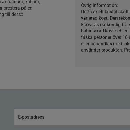
är natrium, kalium,
Övrig information:
a prestera på en
Detta är ett kosttillskot
ng till dessa
varierad kost. Den reko
Förvaras oåtkomlig för
balanserad kost och en 
friska personer över 18
eller behandlas med lä
använder produkten. Pr