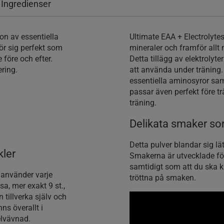
 Ingredienser
on av essentiella
Ultimate EAA + Electrolyte
ör sig perfekt som
mineraler och framför allt
före och efter.
Detta tillägg av elektrolyt
ering.
att använda under träning.
essentiella aminosyror samt
passar även perfekt före tr
träning.
Delikata smaker so
Detta pulver blandar sig lä
kler
Smakerna är utvecklade fö
samtidigt som att du ska 
 använder varje
tröttna på smaken.
a, mer exakt 9 st.,
 tillverka själv och
s överallt i
elvävnad.