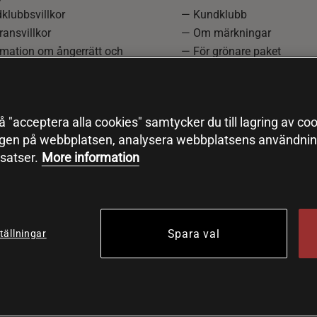
klubbsvillkor
— Kundklubb
ansvillkor
— Om märkningar
rmation om ångerrätt och
— För grönare paket
ation
—
Redaktionell policy
einställningar
— Sitemap
— Black Friday
 "acceptera alla cookies" samtycker du till lagring av coo
ngen på webbplatsen, analysera webbplatsens användning
satser.
More information
Spara val
tällningar
© 2026 Health and