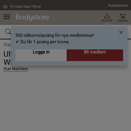
Hoppa till innehållet
Kundservice
Fri frakt över 199 kr
Min profil
Varukorg
500 välkomstpoäng för nya medlemmar!
✔ Du får 1 poäng per krona.
Träning /
Sportnutrition /
Elektrolyter
Logga in
Bli medlem
Ultimate EAA + Electrolytes 450 g
Wild Berries
Star Nutrition