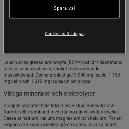
form som kroppen inte behöver bryta ner som den behöver
med protein, utan kan absorbera omedelbart.
Spara val
Med hög halt leucin
Denna produkt innehåller en balanserad sammansättning
Cookie-inställningar
av de olika essentiella aminosyrorna och den är särskilt rik
på leucin, en aminosyra som det idag bedrivs omfattande
forskning kring.
Leucin är en grenad aminosyra (BCAA) och är tillsammans
med valin och isoleucin, vanligt förekommande i
muskelvävnad. Denna produkt ger 3 000 mg leucin, 1 150
mg valin och 1 010 mg isoleucin per skopa.
Viktiga mineraler och elektrolyter
Kroppen omsätter hela tiden flera viktiga mineraler och
framför allt i samband med träning när vi svettas mycket.
Dessa är natrium, kalium, magnesium och kalcium. För att
kroppen ska kunna prestera på en normal nivå så är det