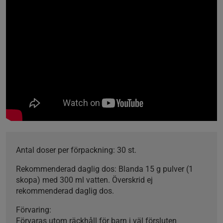
Antal doser per förpackning:
30 st.
Rekommenderad daglig dos:
Blanda 15 g pulver (1
skopa) med 300 ml vatten. Överskrid ej
rekommenderad daglig dos.
Förvaring:
Förvaras utom räckhåll för barn i väl försluten