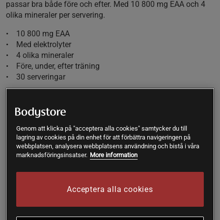
passar bra både före och efter. Med 10 800 mg EAA och 4
olika mineraler per servering.
• 10 800 mg EAA
• Med elektrolyter
• 4 olika mineraler
• Före, under, efter träning
• 30 serveringar
Essentiella aminosyror och dina muskler
Det finns 20 aminosyror som kroppen behöver och
använder varje dag. För en vuxen person är ungefär hälften
Genom att klicka på "acceptera alla cookies" samtycker du till
lagring av cookies på din enhet för att förbättra navigeringen på
av dessa, mer exakt 9 st., essentiella. Det är aminosyror som
webbplatsen, analysera webbplatsens användning och bistå i våra
kroppen inte kan tillverka själv och de måste komma från
marknadsföringsinsatser.
More information
maten. Dessa aminosyror finns överallt i kroppen och
mycket hög koncentration i vår muskelvävnad.
Acceptera alla cookies
Ultimate EAA + Electrolytes är utvecklad för att ge dig en
hög dos essentiella aminosyror med varje servering. En
skopa levererar inte mindre än 10 800 mg aminosyror i fri