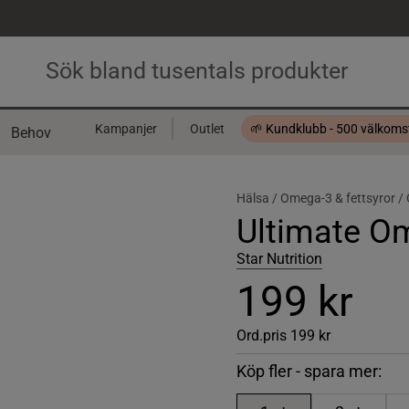
Kampanjer
Outlet
🌱 Kundklubb - 500 välkom
Behov
Presentkort
Hälsa /
Omega-3 & fettsyror /
Ultimate O
Star Nutrition
199 kr
Ord.pris
199 kr
Köp fler - spara mer: