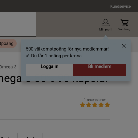
Kundservice
Varukorg
Min profil
stpoäng
Topplista
Alla varumärken
Nyheter
Artiklar
500 välkomstpoäng för nya medlemmar!
✔ Du får 1 poäng per krona.
Logga in
Bli medlem
Omega-3
mega-3 80% 90 kapslar
1 recensioner