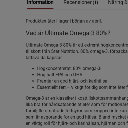
Information
Recensioner
Näring &
(1)
Produkten åter i lager i början av april.
Vad är Ultimate Omega-3 80%?
Ultimate Omega-3 80% är ett extremt högkoncentre
tillskott från Star Nutrition. 80% omega-3, förpack
lättsvalda kapslar.
Högkoncentrerat: 80% omega-3!
Hög halt EPA och DHA
Främjar en god hjärt- och kärlhälsa
Essentiellt fett – viktigt för dig som inte äter f
Omega-3 är en klassiker i kosttillskottsammanhan
lika bra för hårdsatsande atleter som för motionär
familj fleromättade fettsyror som kroppen inte kan t
som är avgörande för en god hälsa. Bland mycket 
en viktig roll för hjärt- och kärlhälsan, hjärnan och