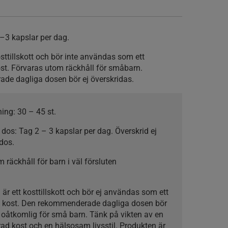
2–3 kapslar per dag.
kosttillskott och bör inte användas som ett
 kost. Förvaras utom räckhåll för småbarn.
e dagliga dosen bör ej överskridas.
ning:
30 – 45 st.
 dos:
Tag 2 – 3 kapslar per dag. Överskrid ej
dos.
 räckhåll för barn i väl försluten
 är ett kosttillskott och bör ej användas som ett
erad kost. Den rekommenderade dagliga dosen bör
s oåtkomlig för små barn. Tänk på vikten av en
d kost och en hälsosam livsstil. Produkten är