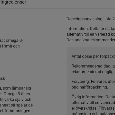
 Ingredienser
Doseringsanvisning
: Inta 
Information
: Detta är ett 
alternativ till en varierad
Den angivna rekommenderad
rat omega-3-
at i små och
Antal doser per förpack
Rekommenderad daglig
rekommenderad daglig 
isk
Förvaring:
Förvaras utom
originalförpackning.
g, som lämpar sig
er. Omega-3 är en
Övrig information:
Detta
illverka själv och
alternativ till en vari
annat så spelar de
ej överskridas. Förvara
 fettförbränningen.
mångsidig och balansera