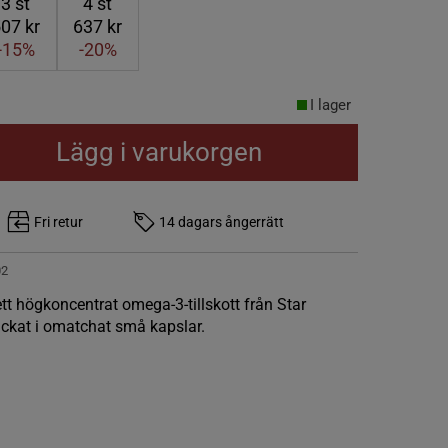
3
st
4
st
07 kr
637 kr
-15%
-20%
I lager
Lägg i varukorgen
Fri retur
14 dagars ångerrätt
02
t högkoncentrat omega-3-tillskott från Star
ackat i omatchat små kapslar.