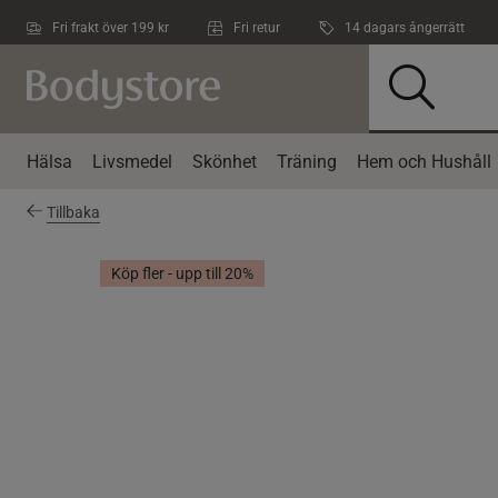
Hoppa till innehållet
Fri frakt över 199 kr
Fri retur
14 dagars ångerrätt
Hälsa
Livsmedel
Skönhet
Träning
Hem och Hushåll
Tillbaka
Köp fler - upp till 20%