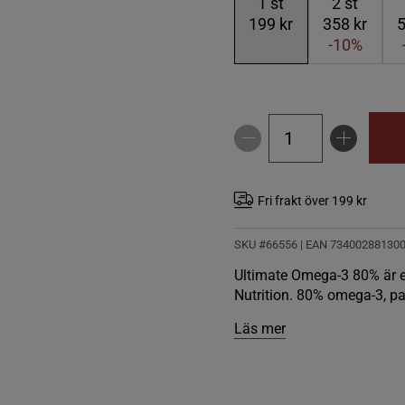
1
st
2
st
199 kr
358 kr
5
-10%
Fri frakt över 199 kr
SKU #66556
| EAN
73400288130
Ultimate Omega-3 80% är et
Nutrition. 80% omega-3, p
Läs mer