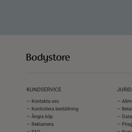
KUNDSERVICE
JURID
— Kontakta oss
— Allmä
— Kontrollera beställning
— Betal
— Ångra köp
— Data
— Reklamera
— Prisg
— FAQ
— Kund