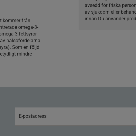
avsedd för friska perso
av sjukdom eller behan
innan Du använder prod
et kommer från
entrerade omega-3-
omega-3-fettsyror
av hälsofördelarna:
yra). Som en följd
etydligt mindre