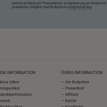
Genom att klicka på "Prenumerera" accepterar jag att Bodystore 
postadress i enlighet med Bodystores
Integritetspolicy
.
ISK INFORMATION
ÖVRIG INFORMATION
nna villkor
— Om Bodystore
ningsvillkor
— Presentkort
skyddsinformation
— Affiliate
aranti
— Karriär
klubbsvillkor
— Kundklubb