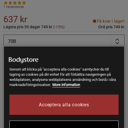
1 recensioner
637 kr
Få kvar i lager!
Lägsta pris 30 dagar
749 kr
(-15%)
Ord.pris
749 kr
70B
Lägg i varukorgen
Genom att klicka på "acceptera alla cookies" samtycker du till
lagring av cookies på din enhet för att förbättra navigeringen på
Fri frakt över 199 kr
Fri retur
14 dagars ångerrätt
webbplatsen, analysera webbplatsens användning och bistå i våra
marknadsföringsinsatser.
More information
SKU #U10057R | EAN
8058132494763
Sportbehå för den högpresterande! Ultimate Run Bra Padded är
Acceptera alla cookies
speciellt framtagen för att erbjuda 100% stöd vid löpning och
liknande aktiviteter.
Läs mer