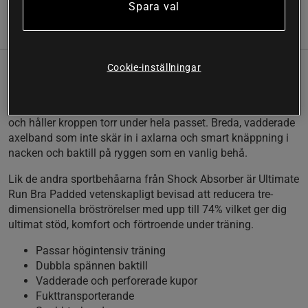
Spara val
Information
Recensioner
Cookie-inställningar
Sportbehå för den högpresterande! Ultimate Run
Bra Padded är speciellt framtagen för att erbjuda 100% stöd
vid löpning och liknande aktiviteter. Transporterar bort fukt
och håller kroppen torr under hela passet. Breda, vadderade
axelband som inte skär in i axlarna och smart knäppning i
nacken och baktill på ryggen som en vanlig behå.
Lik de andra sportbehåarna från Shock Absorber är Ultimate
Run Bra Padded vetenskapligt bevisad att reducera tre-
dimensionella bröströrelser med upp till 74% vilket ger dig
ultimat stöd, komfort och förtroende under träning.
Passar högintensiv träning
Dubbla spännen baktill
Vadderade och perforerade kupor
Fukttransporterande