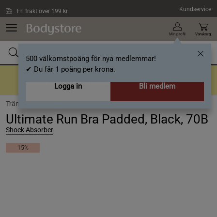
Hoppa till innehållet
Kundservice
Fri frakt över 199 kr
Min profil
Varukorg
500 välkomstpoäng för nya medlemmar!
✔ Du får 1 poäng per krona.
Tillbaka till rutiner
En bra rutin börjar här
- Upp till 40%
Logga in
Bli medlem
Träning /
Träningskläder dam /
Sport-BH
Ultimate Run Bra Padded, Black, 70B
Shock Absorber
15%