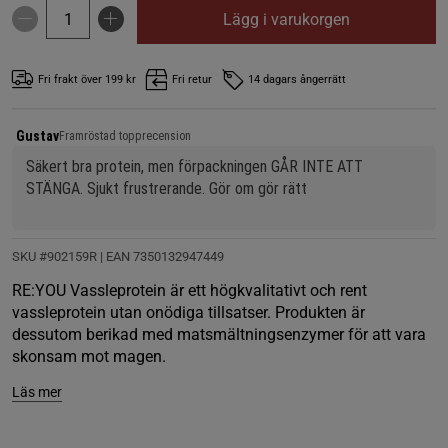
Lägg i varukorgen
Fri frakt över 199 kr
Fri retur
14 dagars ångerrätt
Gustav
Framröstad topprecension
Säkert bra protein, men förpackningen GÅR INTE ATT 
STÄNGA. Sjukt frustrerande. Gör om gör rätt
SKU #902159R | EAN
7350132947449
RE:YOU Vassleprotein är ett högkvalitativt och rent
vassleprotein utan onödiga tillsatser. Produkten är
dessutom berikad med matsmältningsenzymer för att vara
skonsam mot magen.
Läs mer