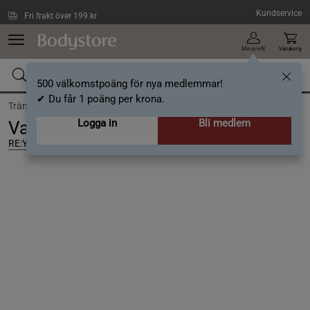
Hoppa till innehållet
Kundservice
Fri frakt över 199 kr
Min profil
Varukorg
500 välkomstpoäng för nya medlemmar!
✔ Du får 1 poäng per krona.
Träning /
Proteinpulver /
Vassleprotein
Logga in
Bli medlem
Vassleprotein 750 g Naturell
RE:YOU