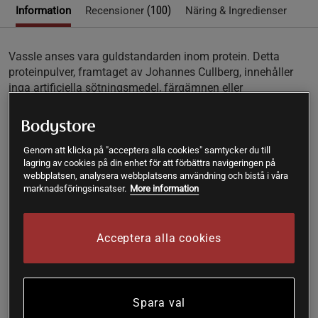
(100)
Information
Recensioner
Näring & Ingredienser
Vassle anses vara guldstandarden inom protein. Detta
proteinpulver, framtaget av Johannes Cullberg, innehåller
inga artificiella sötningsmedel, färgämnen eller
konsistensgivare. Resultatet är ett rent proteinpulver med
tillsatta enzymer som stödjer kroppens nedbrytning och
upptag av näringsämnen.
Genom att klicka på "acceptera alla cookies" samtycker du till
Vassleprotein av hög kvalitet
lagring av cookies på din enhet för att förbättra navigeringen på
Finns i Naturell, Choklad och Vanilj
webbplatsen, analysera webbplatsens användning och bistå i våra
marknadsföringsinsatser.
More information
Utan tillsatta sötningsmedel
Berikat med enzymer
Hög proteinhalt
Acceptera alla cookies
Premiumprotein utan onödiga tillsatser
RE:YOU Vassleprotein är ett premiumval för dig som söker
renhet och kvalitet. Till skillnad från många andra
proteinpulver innehåller det inga artificiella smakämnen eller
Spara val
sötningsmedel. Smakerna choklad och vanilj är framtagna