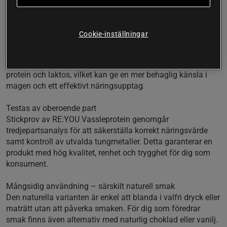
med naturliga aromer, vilket gör produkten till ett bra
alternativ för dig som vill undvika onödiga tillsatser.
Cookie-inställningar
Produkten innehåller ett sammansatt enzymkomplex
bestående av amylas, proteas, laktas, lipas och cellulas.
Dessa enzymer bidrar till nedbrytning av bland annat
protein och laktos, vilket kan ge en mer behaglig känsla i
magen och ett effektivt näringsupptag.
Testas av oberoende part
Stickprov av RE:YOU Vassleprotein genomgår
tredjepartsanalys för att säkerställa korrekt näringsvärde
samt kontroll av utvalda tungmetaller. Detta garanterar en
produkt med hög kvalitet, renhet och trygghet för dig som
konsument.
Mångsidig användning – särskilt naturell smak
Den naturella varianten är enkel att blanda i valfri dryck eller
maträtt utan att påverka smaken. För dig som föredrar
smak finns även alternativ med naturlig choklad eller vanilj.