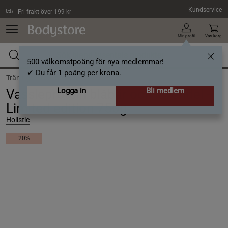
Hoppa till innehållet
Kundservice
Fri frakt över 199 kr
Min profil
Varukorg
500 välkomstpoäng för nya medlemmar!
✔ Du får 1 poäng per krona.
Träning /
Proteinpulver
Logga in
Bli medlem
Vassleprotein blåbär och lavendel -
Limited edition 750g
Holistic
20%