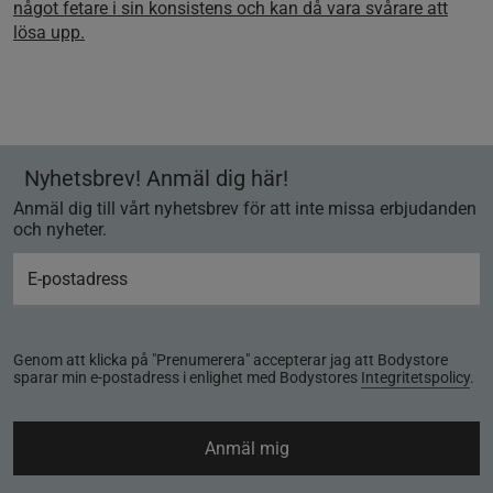
något fetare i sin konsistens och kan då vara svårare att
lösa upp.
Nyhetsbrev! Anmäl dig här!
Anmäl dig till vårt nyhetsbrev för att inte missa erbjudanden
och nyheter.
Genom att klicka på "Prenumerera" accepterar jag att Bodystore
sparar min e-postadress i enlighet med Bodystores
Integritetspolicy
.
Anmäl mig