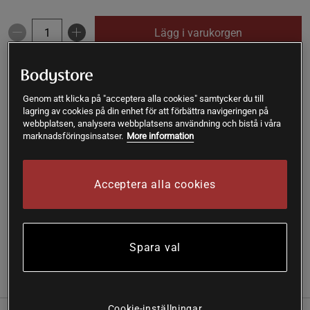
Lägg i varukorgen
Fri frakt över 199 kr
Fri retur
14 dagars ångerrätt
Genom att klicka på "acceptera alla cookies" samtycker du till
lagring av cookies på din enhet för att förbättra navigeringen på
Rasha
Framröstad topprecension
webbplatsen, analysera webbplatsens användning och bistå i våra
smakar äkta vanilj och är väldigt bra produkt
marknadsföringsinsatser.
More information
SKU #A5095-221R | EAN
7350012338336
Acceptera alla cookies
Holistic Protein är helt fritt från äggprotein, sojaprotein, socker,
aspartam och andra tillsatser.
Läs mer
Spara val
(75)
Information
Recensioner
Näring & Ingredienser
Cookie-inställningar