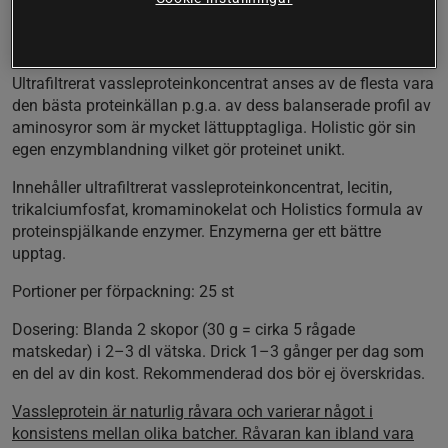
Holistic Protein är helt fritt från äggprotein, sojaprotein,
socker, aspartam och andra tillsatser.
Ultrafiltrerat vassleproteinkoncentrat anses av de flesta vara
den bästa proteinkällan p.g.a. av dess balanserade profil av
aminosyror som är mycket lättupptagliga. Holistic gör sin
egen enzymblandning vilket gör proteinet unikt.
Innehåller ultrafiltrerat vassleproteinkoncentrat, lecitin,
trikalciumfosfat, kromaminokelat och Holistics formula av
proteinspjälkande enzymer. Enzymerna ger ett bättre
upptag.
Portioner per förpackning:
25 st
Dosering:
Blanda 2 skopor (30 g = cirka 5 rågade
matskedar) i 2–3 dl vätska. Drick 1–3 gånger per dag som
en del av din kost. Rekommenderad dos bör ej överskridas.
Vassleprotein är naturlig råvara och varierar något i
konsistens mellan olika batcher. Råvaran kan ibland vara