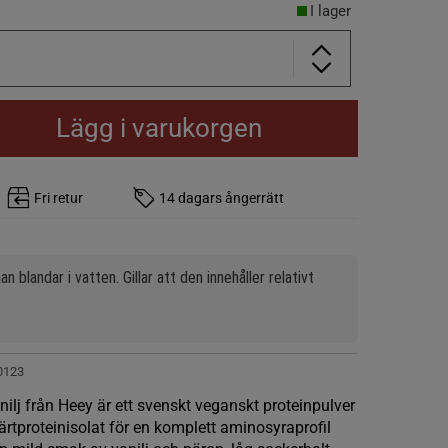
I lager
Lägg i varukorgen
Fri retur
14 dagars ångerrätt
landar i vatten. Gillar att den innehåller relativt 
0123
ilj från Heey är ett svenskt veganskt proteinpulver
ärtproteinisolat för en komplett aminosyraprofil