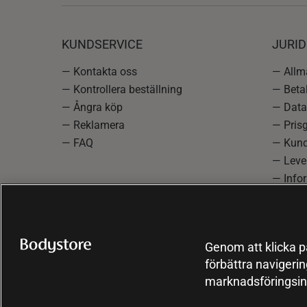
KUNDSERVICE
JURID
— Kontakta oss
— Allmä
— Kontrollera beställning
— Betal
— Ångra köp
— Data
— Reklamera
— Prisg
— FAQ
— Kund
— Lever
— Info
reklam
— Cooki
Genom att klicka på
förbättra navigeri
marknadsföringsin