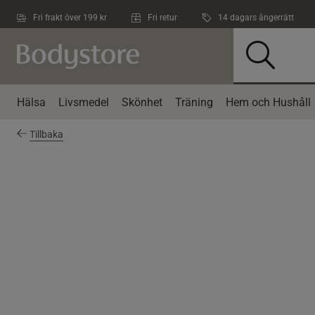
Hoppa till innehållet
Fri frakt över 199 kr
Fri retur
14 dagars ångerrätt
Hälsa
Livsmedel
Skönhet
Träning
Hem och Hushåll
Tillbaka