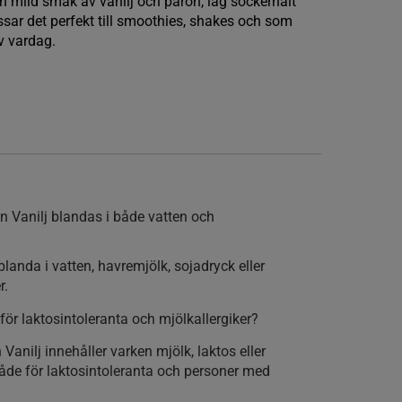
n mild smak av vanilj och päron, låg sockerhalt
ssar det perfekt till smoothies, shakes och som
iv vardag.
 Vanilj blandas i både vatten och
blanda i vatten, havremjölk, sojadryck eller
r.
för laktosintoleranta och mjölkallergiker?
Vanilj innehåller varken mjölk, laktos eller
åde för laktosintoleranta och personer med