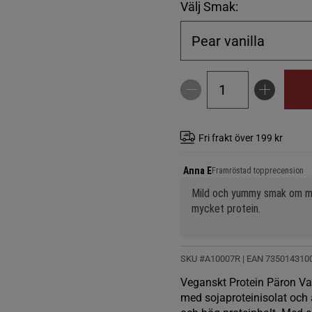
Välj Smak:
Pear vanilla
Fri frakt över 199 kr
Anna E
Framröstad topprecension
Mild och yummy smak om man b
mycket protein.
SKU #A10007R | EAN
735014310
Veganskt Protein Päron Van
med sojaproteinisolat och 