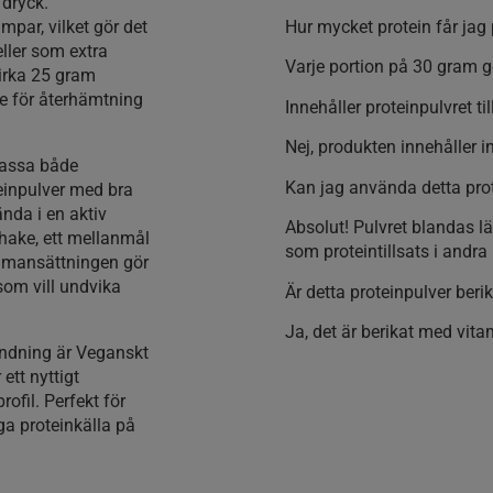
 dryck.
mpar, vilket gör det
Hur mycket protein får jag 
eller som extra
Varje portion på 30 gram g
cirka 25 gram
de för återhämtning
Innehåller proteinpulvret til
Nej, produkten innehåller in
 passa både
Kan jag använda detta prot
teinpulver med bra
ända i en aktiv
Absolut! Pulvret blandas lä
hake, ett mellanmål
som proteintillsats i andra 
sammansättningen gör
som vill undvika
Är detta proteinpulver ber
Ja, det är berikat med vita
andning är Veganskt
ett nyttigt
ofil. Perfekt för
iga proteinkälla på