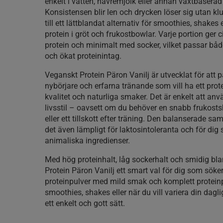
enkelt i vatten, havremjölk eller annan växtbaserad
Konsistensen blir len och drycken löser sig utan klu
till ett lättblandat alternativ för smoothies, shakes 
protein i gröt och frukostbowlar. Varje portion ger 
protein och minimalt med socker, vilket passar bå
och ökat proteinintag.
Veganskt Protein Päron Vanilj är utvecklat för att
nybörjare och erfarna tränande som vill ha ett pro
kvalitet och naturliga smaker. Det är enkelt att anv
livsstil – oavsett om du behöver en snabb frukosts
eller ett tillskott efter träning. Den balanserade 
det även lämpligt för laktosintoleranta och för dig 
animaliska ingredienser.
Med hög proteinhalt, låg sockerhalt och smidig bl
Protein Päron Vanilj ett smart val för dig som söker 
proteinpulver med mild smak och komplett proteinpr
smoothies, shakes eller när du vill variera din dagl
ett enkelt och gott sätt.