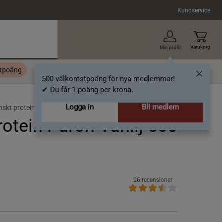
Kundservice
Varukorg
Min profil
stpoäng
Topplista
Alla varumärken
Nyheter
Artiklar
500 välkomstpoäng för nya medlemmar!
✔ Du får 1 poäng per krona.
Logga in
Bli medlem
skt proteinpulver
otein Päron Vanilj 500
26 recensioner