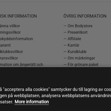
ISK INFORMATION
ÖVRIG INFORMATION
nna villkor
— Om Bodystore
ningsvillkor
— Presentkort
skyddsinformation
— Affiliate
aranti
— Karriär
klubbsvillkor
— Kundklubb
ansvillkor
— Om märkningar
rmation om ångerrätt och
— För grönare paket
ation
—
Redaktionell policy
einställningar
— Sitemap
— Black Friday
 "acceptera alla cookies" samtycker du till lagring av coo
ngen på webbplatsen, analysera webbplatsens användning
satser.
More information