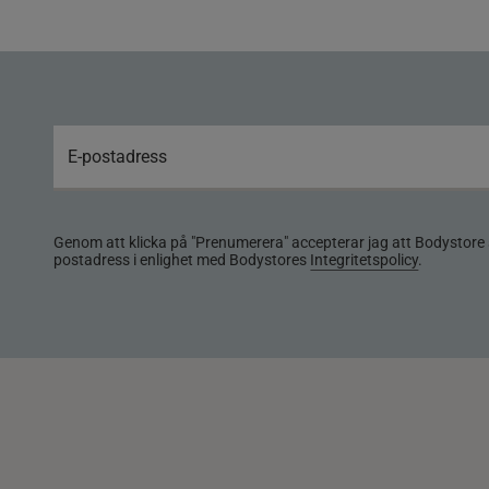
Genom att klicka på "Prenumerera" accepterar jag att Bodystore 
postadress i enlighet med Bodystores
Integritetspolicy
.