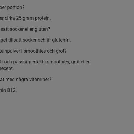
per portion?
er cirka 25 gram protein.
lsatt socker eller gluten?
get tillsatt socker och är glutenfri.
einpulver i smoothies och gröt?
tt och passar perfekt i smoothies, gröt eller
recept.
ikat med några vitaminer?
min B12.