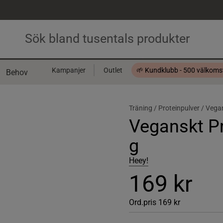
Kampanjer
Outlet
🌱 Kundklubb - 500 välkom
Behov
Presentkort
Träning /
Proteinpulver /
Vegan
Veganskt Pr
g
Heey!
169 kr
Ord.pris
169 kr