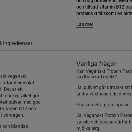
och hög proteinhalt. Med e
och tillsatt vitamin B12 pa
proteinrikt tillskott i en akt
Läs mer
& Ingredienser
Vanliga frågor
Kan Veganskt Protein Päron
nskt veganskt
växtbaserad mjölk?
 ärtproteinisolat
Ja, pulvret går utmärkt att 
. Det är ett
andra växtbaserade drycke
t socker, vilket gör
proteinpulver med god
Passar detta proteinpulver 
d vitamin B12 och
t i vardagen.
Ja, Veganskt Protein Päron 
vassle och passar därför b
on och blandas
mjölkallergi.