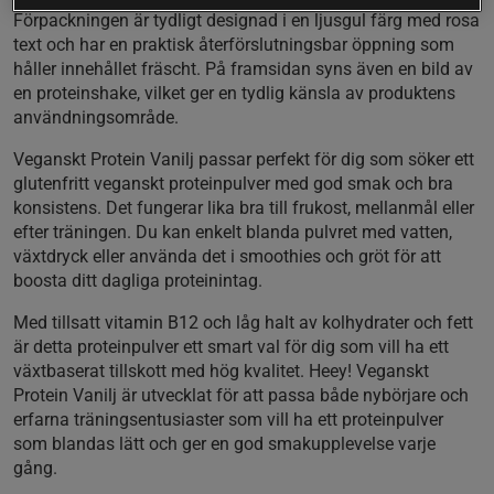
Förpackningen är tydligt designad i en ljusgul färg med rosa
text och har en praktisk återförslutningsbar öppning som
håller innehållet fräscht. På framsidan syns även en bild av
en proteinshake, vilket ger en tydlig känsla av produktens
användningsområde.
Veganskt Protein Vanilj passar perfekt för dig som söker ett
glutenfritt veganskt proteinpulver med god smak och bra
konsistens. Det fungerar lika bra till frukost, mellanmål eller
efter träningen. Du kan enkelt blanda pulvret med vatten,
växtdryck eller använda det i smoothies och gröt för att
boosta ditt dagliga proteinintag.
Med tillsatt vitamin B12 och låg halt av kolhydrater och fett
är detta proteinpulver ett smart val för dig som vill ha ett
växtbaserat tillskott med hög kvalitet. Heey! Veganskt
Protein Vanilj är utvecklat för att passa både nybörjare och
erfarna träningsentusiaster som vill ha ett proteinpulver
som blandas lätt och ger en god smakupplevelse varje
gång.