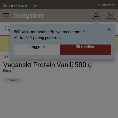
Hoppa till innehållet
Kundservice
Fri frakt över 199 kr
Min profil
Varukorg
500 välkomstpoäng för nya medlemmar!
✔ Du får 1 poäng per krona.
Tillbaka till rutiner
En bra rutin börjar här
- Upp till 40%
Logga in
Bli medlem
Träning /
Proteinpulver /
Veganskt proteinpulver
Veganskt Protein Vanilj 500 g
Heey!
Prisvärd