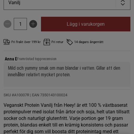
Vanilj
Lägg i varukorgen
Fri frakt över 199 kr
Fri retur
14 dagars ångerrätt
Anna E
Framröstad topprecension
Mild och yummy smak om man blandar i vatten. Gillar att den 
innehåller relativt mycket protein.
SKU #A10007R | EAN
7350143100024
Veganskt Protein Vanilj från Heey! är ett 100 % växtbaserat
proteinpulver med isolat från ärtor och soja, helt utan tillsatt
socker och naturligt glutenfritt. Varje portion ger 19 gram
protein, blandas enkelt till en krämig konsistens och passar
perfekt för dig som vill boosta ditt proteinintag med ett