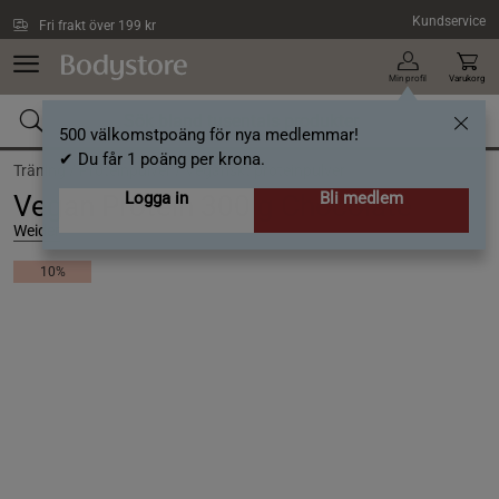
Hoppa till innehållet
Kundservice
Fri frakt över 199 kr
Min profil
Varukorg
500 välkomstpoäng för nya medlemmar!
✔ Du får 1 poäng per krona.
Träning /
Proteinpulver /
Veganskt proteinpulver
Logga in
Bli medlem
Vegan Protein 300 g Chocolate
Weider
10%