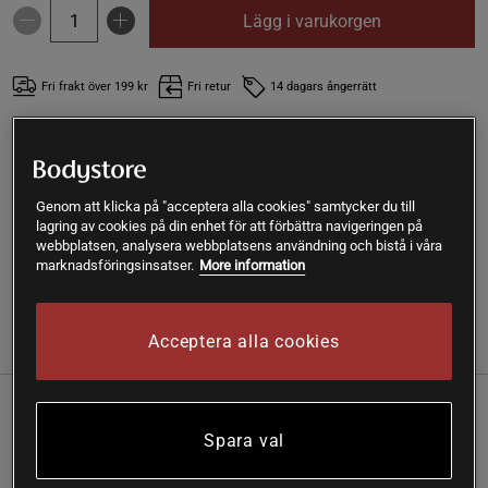
Lägg i varukorgen
Fri frakt över 199 kr
Fri retur
14 dagars ångerrätt
SKU #9919-05782R | EAN
8414192311011
Vegan Protein 300 g, är ett veganskt proteinpulver från
Weider som kombinerar protein från ärtor och ris. Även
Genom att klicka på "acceptera alla cookies" samtycker du till
lagring av cookies på din enhet för att förbättra navigeringen på
berikad med vitamin B12.
webbplatsen, analysera webbplatsens användning och bistå i våra
marknadsföringsinsatser.
More information
Läs mer
Acceptera alla cookies
(2)
Information
Recensioner
Näring & Ingredienser
Detta protein är även sötat med stevia och innehåller
Spara val
extra vitamin B12. Ett grönare val av protein som
passar utmärkt efter träning eller som mellanmål.