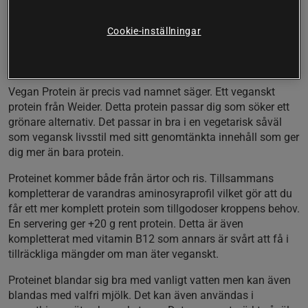
Veganskt protein
Cookie-inställningar
Ärt- och risprotein
Sötad med stevia
Berikad med B12
Vegan Protein är precis vad namnet säger. Ett veganskt
protein från Weider. Detta protein passar dig som söker ett
grönare alternativ. Det passar in bra i en vegetarisk såväl
som vegansk livsstil med sitt genomtänkta innehåll som ger
dig mer än bara protein.
Proteinet kommer både från ärtor och ris. Tillsammans
kompletterar de varandras aminosyraprofil vilket gör att du
får ett mer komplett protein som tillgodoser kroppens behov.
En servering ger +20 g rent protein. Detta är även
kompletterat med vitamin B12 som annars är svårt att få i
tillräckliga mängder om man äter veganskt.
Proteinet blandar sig bra med vanligt vatten men kan även
blandas med valfri mjölk. Det kan även användas i