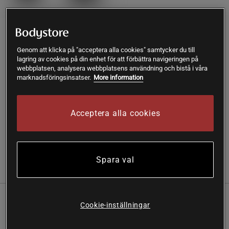
Lägg i varukorgen
Genom att klicka på "acceptera alla cookies" samtycker du till
lagring av cookies på din enhet för att förbättra navigeringen på
webbplatsen, analysera webbplatsens användning och bistå i våra
Fri frakt över 199 kr
Fri retur
14 dagars ångerrätt
marknadsföringsinsatser.
More information
SKU #400-600012
| EAN
5701000431676
Acceptera alla cookies
Maximera din prestation med Star Gear Weight Vest 20 kg.
Läs mer
Spara val
Information
Recensioner
En tung och stabil viktväst för dig som vill maximera
Cookie-inställningar
belastning och träningsintensitet.