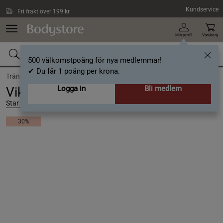
Hoppa till innehållet
Kundservice
Fri frakt över 199 kr
Min profil
Varukorg
500 välkomstpoäng för nya medlemmar!
✔ Du får 1 poäng per krona.
Träning /
Vikter /
Viktväst
Logga in
Bli medlem
Viktväst 20 kg
Star Nutrition Gear
30%