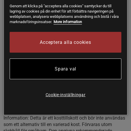
strålar. Vi som bor i de mörka nordiska länderna får inte
Genom att klicka på "acceptera alla cookies" samtycker du till
tillräckligt med sol och bildar därför lite D-vitamin. Detta gör
lagring av cookies på din enhet för att förbättra navigeringen på
att en övervägande majoritet av Sveriges befolkning har
webbplatsen, analysera webbplatsens användning och bistå i våra
brist på denna viktiga vitamin.
marknadsföringsinsatser.
More information
För bevarande av normalt immunförsvar
För bevarande av normal muskelfunktion
Acceptera alla cookies
50 μg/ kapsel
Vitamin-D är en fettlöslig vitamin som finns i fet fisk, ägg
och berikade mejeriprodukter. Vitamin-D bidrar bl.a. till att
bevara normal muskel- och immunsystemsfunktion.
Spara val
Vitamin-D behövs även för bevarande av ett starkt skelett.
Star Nutritions extra starka vitamin-D ger hela 2000 IU (50
μg) vitamin-D3 (kolekalciferol) per kapsel!
Cookie-inställningar
Rekommenderad daglig dos:
1 kapsel (50 µg / 2000 IU,
1000% av RDI) per dag, i samband med måltid.
Information
: Detta är ett kosttillskott och bör inte användas
som ett alternativ till en varierad kost. Förvaras utom
räckhåll för småbarn. Den angivna rekommenderade