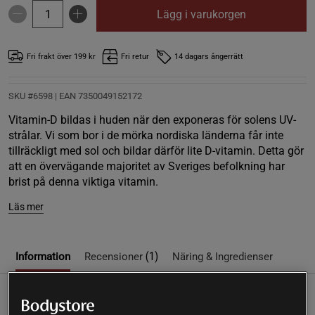
Lägg i varukorgen
Fri frakt över 199 kr
Fri retur
14 dagars ångerrätt
SKU #6598
| EAN
7350049152172
Vitamin-D bildas i huden när den exponeras för solens UV-
strålar. Vi som bor i de mörka nordiska länderna får inte
tillräckligt med sol och bildar därför lite D-vitamin. Detta gör
att en övervägande majoritet av Sveriges befolkning har
brist på denna viktiga vitamin.
Läs mer
(1)
Information
Recensioner
Näring & Ingredienser
Vitamin-D bildas i huden när den exponeras för solens UV-