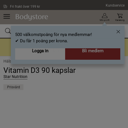
Hoppa till innehållet
Kundservice
Fri frakt över 199 kr
Min profil
Varukorg
500 välkomstpoäng för nya medlemmar!
✔ Du får 1 poäng per krona.
Tillbaka till rutiner
En bra rutin börjar här
- Upp till 40%
Logga in
Bli medlem
Hälsa /
Vitaminer /
D-vitamin
Vitamin D3 90 kapslar
Star Nutrition
Prisvärd