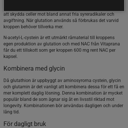
produktionen brukar avta med ålder. Glutation består av
cystein, glycin och glutamin. Kroppen använder glutation för
att skydda celler mot bland annat fria syreradikaler och
avgiftning. När glutation används så förbrukas det varvid
kroppen behöver tillverka mer.
N-acetyl-L-cystein är ett utmärkt råmaterial till kroppens
egen produktion av glutation och med NAC från Vitaprana
får du ett tillskott som ger kroppen 600 mg rent NAC per
kapsel.
Kombinera med glycin
Då glutathion är uppbyggt av aminosyrorna cystein, glycin
och glutamin är det vanligt att kombinera dessa för ett få en
mer komplett daglig lösning. Denna kombination är mycket
populär bland de som ägnar sig åt en livsstil riktad mot
longevity. Kombinationen bör användas dagligen och under
lång tid.
För dagligt bruk