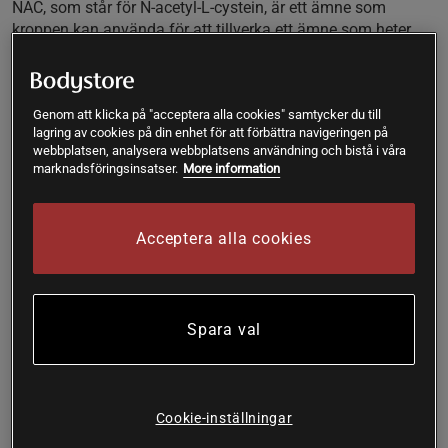
NAC, som står för N-acetyl-L-cystein, är ett ämne som
kroppen kan använda för att tillverka ett ämne som heter
glutation. Detta är viktigt för kroppens skydd mot fria
radikaler men dess produktion avtar med ålder. NAC från
Vitaprana ger dig 600 mg rent N-acetyl-L-cystein per kapsel
Genom att klicka på "acceptera alla cookies" samtycker du till
och upp till 1 800 mg per dag.
lagring av cookies på din enhet för att förbättra navigeringen på
webbplatsen, analysera webbplatsens användning och bistå i våra
• 600 mg NAC
marknadsföringsinsatser.
More information
• För kroppens glutation
• I kapslar av pullulan
• Räcker i 33 – 100 dagar
Acceptera alla cookies
N-acetyl-L-cystein och glutation
NAC är en akronym för N-acetyl-L-cystein. Detta är en
variant av aminosyran L-cystein som förekommer naturligt i
Spara val
både maten vi äter och i kroppen. Cystein byggs in i ett stort
antal olika proteiner i kroppen men även andra viktiga
ämnen så som glutation.
Cookie-inställningar
Glutation tillverkas av alla celler i kroppen men