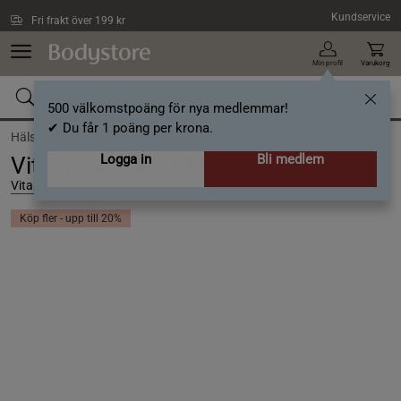
Hoppa till innehållet
Kundservice
Fri frakt över 199 kr
Min profil
Varukorg
500 välkomstpoäng för nya medlemmar!
✔ Du får 1 poäng per krona.
Hälsa /
Kosttillskott /
Aminosyror
Logga in
Bli medlem
Vitaprana NAC, 600 mg 100 kapslar
Vitaprana
Köp fler - upp till 20%