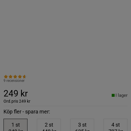
9 recensioner
249 kr
I lager
Ord.pris
249 kr
Köp fler - spara mer:
1
st
2
st
3
st
4
st