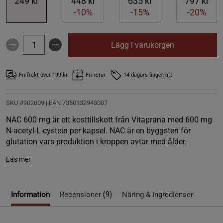
249 kr
448 kr
635 kr
797 kr
-10%
-15%
-20%
Lägg i varukorgen
Fri frakt över 199 kr
Fri retur
14 dagars ångerrätt
SKU #902009
| EAN
7350132943007
NAC 600 mg är ett kosttillskott från Vitaprana med 600 mg
N-acetyl-L-cystein per kapsel. NAC är en byggsten för
glutation vars produktion i kroppen avtar med ålder.
Läs mer
(9)
Information
Recensioner
Näring & Ingredienser