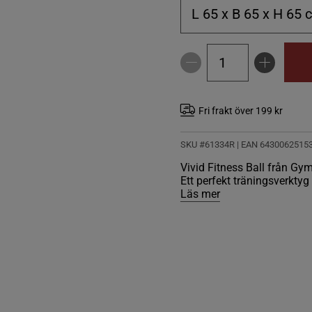
L 65 x B 65 x H 65 
Fri frakt över 199 kr
SKU #61334R | EAN
6430062515
Vivid Fitness Ball från Gyms
Ett perfekt träningsverkty
Läs mer