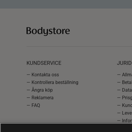
KUNDSERVICE
JURID
— Kontakta oss
— Allmä
— Kontrollera beställning
— Betal
— Ångra köp
— Data
— Reklamera
— Prisg
— FAQ
— Kund
— Lever
— Info
reklam