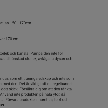
 mellan 150 - 170cm
över 170 cm
torlek och känsla. Pumpa den inte för
ad till önskad storlek, avlägsna dysan och
ndas som ett träningsredskap och inte som
ka med den. Det är viktigt att du regelbundet
 i gott skick. Försäkra dig om att den tänkta
Använd inte produkten på hala ytor, då
 illa. Förvara produkten inomhus, torrt och
jus.