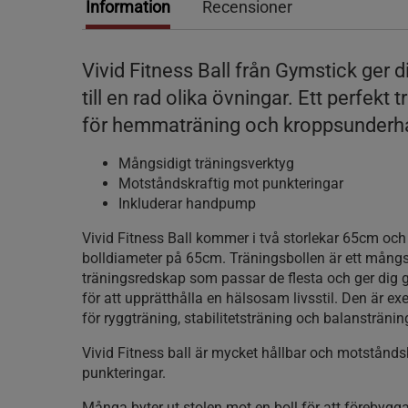
Information
Recensioner
Vivid Fitness Ball från Gymstick ger 
till en rad olika övningar. Ett perfekt 
för hemmaträning och kroppsunderhå
Mångsidigt träningsverktyg
Motståndskraftig mot punkteringar
Inkluderar handpump
Vivid Fitness Ball kommer i två storlekar 65cm o
bolldiameter på 65cm. Träningsbollen är ett mångs
träningsredskap som passar de flesta och ger dig 
för att upprätthålla en hälsosam livsstil. Den är ex
för ryggträning, stabilitetsträning och balanstränin
Vivid Fitness ball är mycket hållbar och motstånds
punkteringar.
Många byter ut stolen mot en boll för att förebygg