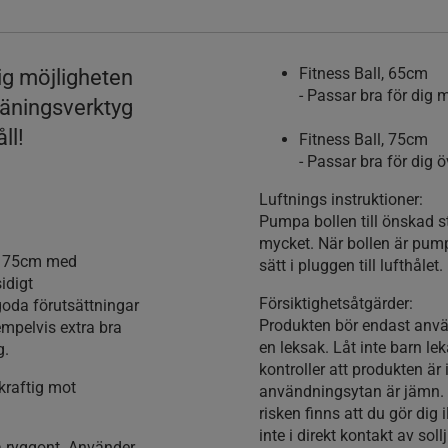
Fitness Ball, 65cm
dig möjligheten
- Passar bra för dig
träningsverktyg
ll!
Fitness Ball, 75cm
- Passar bra för dig 
Luftnings instruktioner:
Pumpa bollen till önskad s
mycket. När bollen är pump
ch 75cm med
sätt i pluggen till lufthålet.
idigt
Försiktighetsåtgärder:
goda förutsättningar
Produkten bör endast anvä
empelvis extra bra
en leksak. Låt inte barn le
g.
kontroller att produkten är
kraftig mot
användningsytan är jämn. 
risken finns att du gör dig
inte i direkt kontakt av soll
a ryggont. Använder