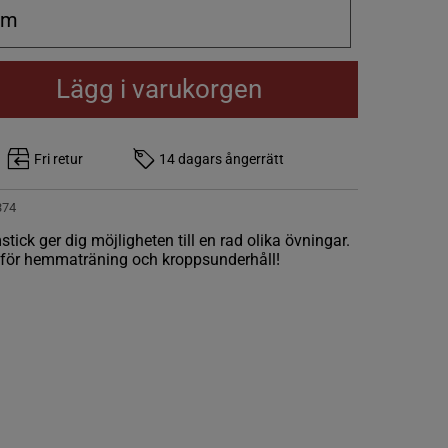
cm
Lägg i varukorgen
Fri retur
14 dagars ångerrätt
374
tick ger dig möjligheten till en rad olika övningar.
g för hemmaträning och kroppsunderhåll!