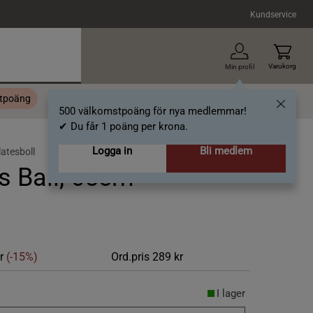
Kundservice
Varukorg
Min profil
stpoäng
Topplista
Alla varumärken
Nyheter
Artiklar
500 välkomstpoäng för nya medlemmar!
✔ Du får 1 poäng per krona.
Logga in
Bli medlem
latesboll
ss Ball, 65cm
kr
(-15%)
Ord.pris
289 kr
I lager