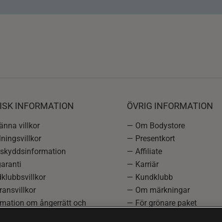
ISK INFORMATION
ÖVRIG INFORMATION
nna villkor
— Om Bodystore
ningsvillkor
— Presentkort
skyddsinformation
— Affiliate
aranti
— Karriär
klubbsvillkor
— Kundklubb
ansvillkor
— Om märkningar
rmation om ångerrätt och
— För grönare paket
ation
—
Redaktionell policy