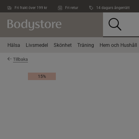
Hoppa till innehållet
Fri frakt över 199 kr
Fri retur
14 dagars ångerrätt
Hälsa
Livsmedel
Skönhet
Träning
Hem och Hushåll
Tillbaka
15%