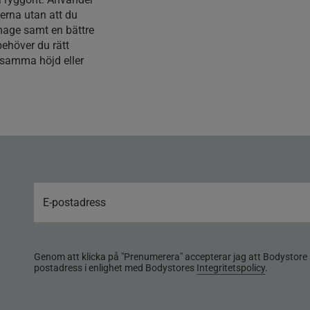
lerna utan att du
 mage samt en bättre
ehöver du rätt
i samma höjd eller
Genom att klicka på "Prenumerera" accepterar jag att Bodystore 
postadress i enlighet med Bodystores
Integritetspolicy
.