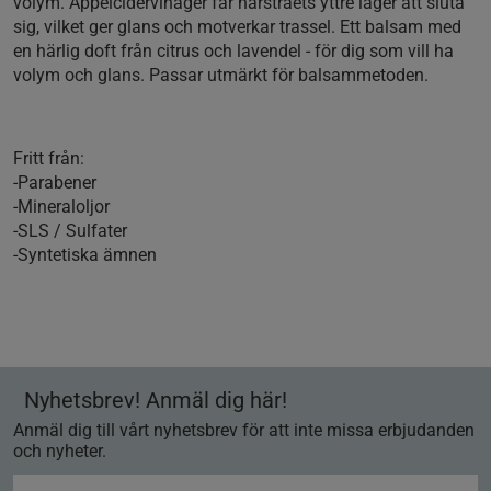
volym. Äppelcidervinäger får hårstråets yttre lager att sluta
sig, vilket ger glans och motverkar trassel. Ett balsam med
en härlig doft från citrus och lavendel - för dig som vill ha
volym och glans. Passar utmärkt för balsammetoden.
Fritt från:
-Parabener
-Mineraloljor
-SLS / Sulfater
-Syntetiska ämnen
Nyhetsbrev! Anmäl dig här!
Anmäl dig till vårt nyhetsbrev för att inte missa erbjudanden
och nyheter.