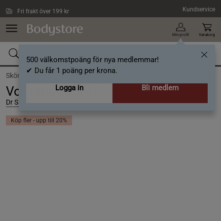
Hoppa till innehållet
Kundservice
Fri frakt över 199 kr
Min profil
Varukorg
500 välkomstpoäng för nya medlemmar!
✔ Du får 1 poäng per krona.
Skönhet /
Hårvård /
Balsam
Logga in
Bli medlem
Volymbalsam 150 ml
Dr Sannas
Köp fler - upp till 20%