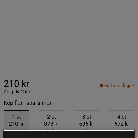
210 kr
Få kvar i lager!
Ord.pris
210 kr
Köp fler - spara mer:
1
st
2
st
3
st
4
st
210 kr
378 kr
536 kr
672 kr
-10%
-15%
-20%