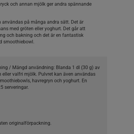
indryck och annan mjölk ger andra spännande
n användas på många andra sätt. Det är
ans med gröten eller yoghurt. Det går att
ng och bakning och det är en fantastisk
rd smoothiebowl.
kning / Mängd användning:
Blanda 1 dl (30 g) av
n eller valfri mjölk. Pulvret kan även användas
smoothiebowls, havregryn och yoghurt. En
25 serveringar.
sluten originalförpackning.