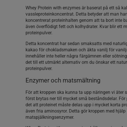
Whey Protein with enzymes är baserat på ett så kal
vassleproteinkoncentrat. Detta betyder att man har
koncentrerat proteinhalten genom att ta bort inte 
även överflödigt fett och kolhydrater. Kvar blir ett 
proteinpulver.
Detta koncentrat har sedan smaksatts med naturli
kakao för chokladsmaken och äkta vanilj för vanil
innehåller inte heller några färgämnen eller sötnin
det till ett utmärkt alternativ om du önskar ett natur
proteinpulver.
Enzymer och matsmältning
För att kroppen ska kunna ta upp näringen vi äter
först brytas ner till mycket små beståndsdelar. För
det att proteinet måste delas upp i mycket korta pr
även fria aminosyror. Detta gör kroppen med hjälp
matspjälkningsenzymer.