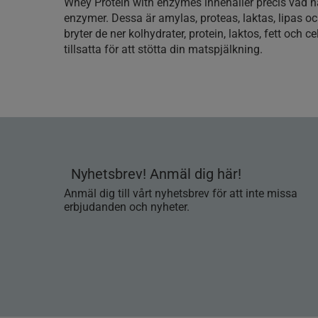
Whey Protein with enzymes innehåller precis vad 
enzymer. Dessa är amylas, proteas, laktas, lipas och
bryter de ner kolhydrater, protein, laktos, fett och c
tillsatta för att stötta din matspjälkning.
Nyhetsbrev! Anmäl dig här!
Anmäl dig till vårt nyhetsbrev för att inte missa
erbjudanden och nyheter.