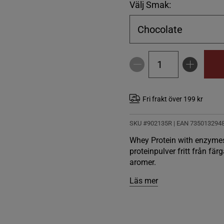
Välj Smak:
Chocolate
Fri frakt över 199 kr
SKU #902135R | EAN
735013294
Whey Protein with enzymes, 
proteinpulver fritt från f
aromer.
Läs mer