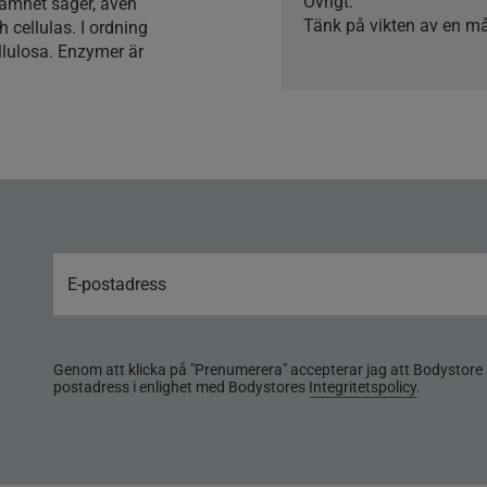
Övrigt:
namnet säger, även
Tänk på vikten av en må
 cellulas. I ordning
ellulosa. Enzymer är
Genom att klicka på "Prenumerera" accepterar jag att Bodystore 
postadress i enlighet med Bodystores
Integritetspolicy
.