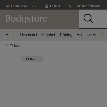
Hoppa till innehållet
Fri frakt över 199 kr
Fri retur
14 dagars ångerrätt
Hälsa
Livsmedel
Skönhet
Träning
Hem och Hushåll
Tillbaka
Prisvärd