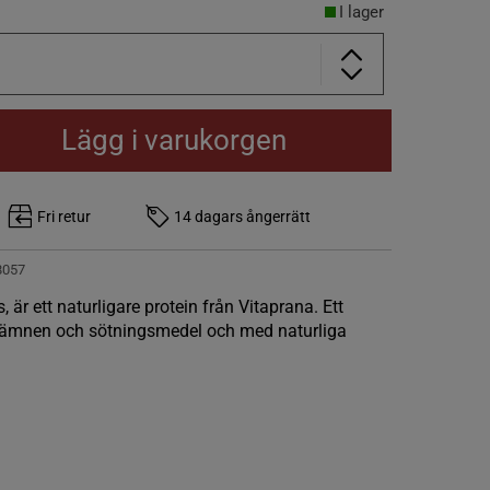
I lager
Lägg i varukorgen
Fri retur
14 dagars ångerrätt
8057
är ett naturligare protein från Vitaprana. Ett
ärgämnen och sötningsmedel och med naturliga