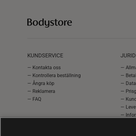
KUNDSERVICE
JURID
— Kontakta oss
— Allmä
— Kontrollera beställning
— Betal
— Ångra köp
— Data
— Reklamera
— Prisg
— FAQ
— Kund
— Lever
— Info
reklam
— Cooki