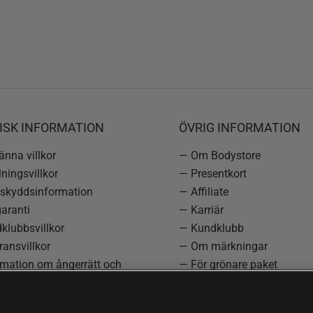
ISK INFORMATION
ÖVRIG INFORMATION
nna villkor
— Om Bodystore
ningsvillkor
— Presentkort
skyddsinformation
— Affiliate
aranti
— Karriär
klubbsvillkor
— Kundklubb
ansvillkor
— Om märkningar
rmation om ångerrätt och
— För grönare paket
ation
—
Redaktionell policy
einställningar
— Sitemap