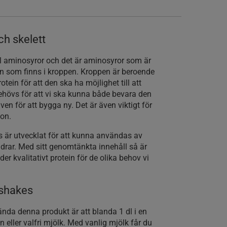
ch skelett
ill aminosyror och det är aminosyror som är
ein som finns i kroppen. Kroppen är beroende
protein för att den ska ha möjlighet till att
ehövs för att vi ska kunna både bevara den
n för att bygga ny. Det är även viktigt för
tion.
 är utvecklat för att kunna användas av
ldrar. Med sitt genomtänkta innehåll så är
er kvalitativt protein för de olika behov vi
inshakes
ända denna produkt är att blanda 1 dl i en
 eller valfri mjölk. Med vanlig mjölk får du