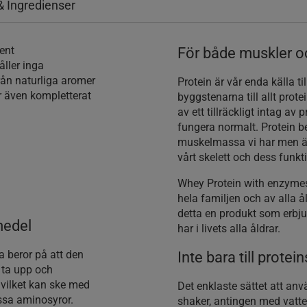
& Ingredienser
rent
För både muskler o
åller inga
rån naturliga aromer
Protein är vår enda källa t
r även kompletterat
byggstenarna till allt prot
av ett tillräckligt intag av 
fungera normalt. Protein b
muskelmassa vi har men äve
vårt skelett och dess funk
Whey Protein with enzymes
hela familjen och av alla å
detta en produkt som erbjud
medel
har i livets alla åldrar.
a beror på att den
Inte bara till prote
 ta upp och
o vilket kan ske med
Det enklaste sättet att anv
issa aminosyror.
shaker, antingen med vatten