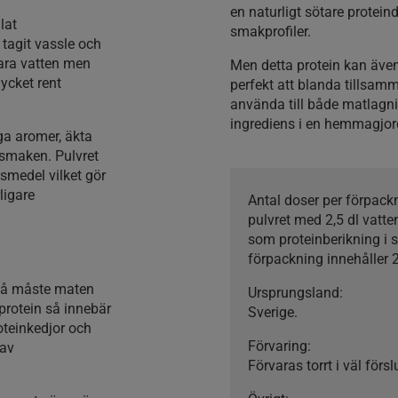
en naturligt sötare prote
lat
smakprofiler.
 tagit vassle och
bara vatten men
Men detta protein kan äve
mycket rent
perfekt att blanda tillsamm
använda till både matlagni
ingrediens i en hemmagjo
ga aromer, äkta
jsmaken. Pulvret
gsmedel vilket gör
ligare
Antal doser per förpac
pulvret med 2,5 dl vatte
som proteinberikning i 
förpackning innehåller 
 så måste maten
Ursprungsland:
 protein så innebär
Sverige.
oteinkedjor och
Förvaring:
 av
Förvaras torrt i väl för