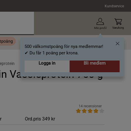
Kundservice
Varukorg
Min profil
stpoäng
Topplista
Alla varumärken
Nyheter
Artiklar
500 välkomstpoäng för nya medlemmar!
✔ Du får 1 poäng per krona.
Logga in
Bli medlem
eprotein
n Vassleprotein 750 g
14 recensioner
r
Ord.pris
349 kr