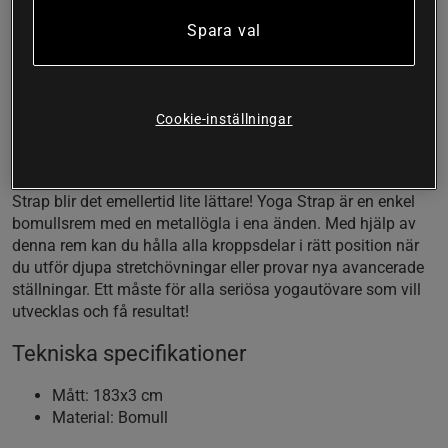
alla yogautövare!
Spara val
Tillåter djupare stretch
Förbättrar rörligheten
Håll poserna längre
Bli en fullfjädrad yogamästare
Cookie-inställningar
Det är inte helt lätt att bemästra alla avancerade rörelser
och positioner som yogaträning innebär. Med hjälp av Yoga
Strap blir det emellertid lite lättare! Yoga Strap är en enkel
bomullsrem med en metallögla i ena änden. Med hjälp av
denna rem kan du hålla alla kroppsdelar i rätt position när
du utför djupa stretchövningar eller provar nya avancerade
ställningar. Ett måste för alla seriösa yogautövare som vill
utvecklas och få resultat!
Tekniska specifikationer
Mått: 183x3 cm
Material: Bomull