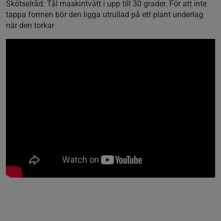
Skötselråd:
Tål maskintvätt i upp till 30 grader. För att inte
tappa formen bör den ligga utrullad på ett plant underlag
när den torkar