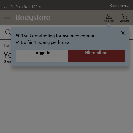
Hoppa till innehållet
Kundservice
Fri frakt över 199 kr
Min profil
Varukorg
500 välkomstpoäng för nya medlemmar!
✔ Du får 1 poäng per krona.
Träning /
Yoga & meditation
Logga in
Bli medlem
Yoga Strap, Grey
Gaiam