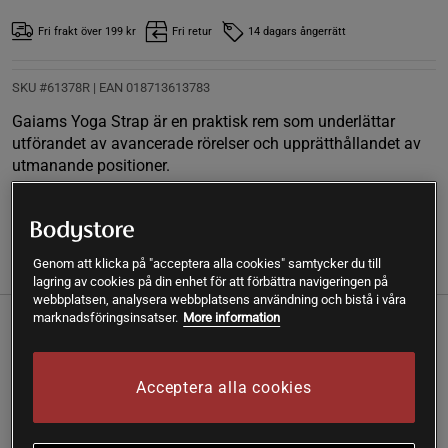
Fri frakt över 199 kr
Fri retur
14 dagars ångerrätt
SKU #61378R | EAN
018713613783
Gaiams Yoga Strap är en praktisk rem som underlättar
utförandet av avancerade rörelser och upprätthållandet av
utmanande positioner.
Läs mer
Genom att klicka på "acceptera alla cookies" samtycker du till
Information
Recensioner
lagring av cookies på din enhet för att förbättra navigeringen på
webbplatsen, analysera webbplatsens användning och bistå i våra
marknadsföringsinsatser.
More information
Gaiams Yoga Strap är en praktisk rem som
underlättar utförandet av avancerade
Acceptera alla cookies
rörelser och upprätthållandet av utmanande
positioner. Ett oumbärligt hjälpmedel för