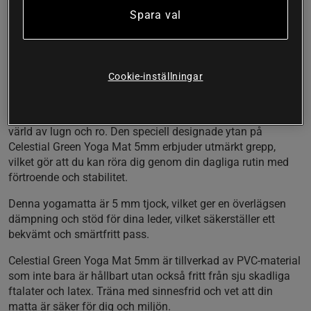
förbättrade yogamattor, där den är designad med din
Spara val
bekvämlighet och ro i åtanke. Denna yogamatta har en
härlig pastellfärgpalette och ett imponerande tryck med
yogatema.
Cookie-inställningar
De lugnande pastelltonerna på denna matta skapar en
fridfull atmosfär och gör den till det perfekta sällskapet för
dina yogapass och meditationssessioner. Fördjupa dig i en
värld av lugn och ro. Den speciell designade ytan på
Celestial Green Yoga Mat 5mm erbjuder utmärkt grepp,
vilket gör att du kan röra dig genom din dagliga rutin med
förtroende och stabilitet.
Denna yogamatta är 5 mm tjock, vilket ger en överlägsen
dämpning och stöd för dina leder, vilket säkerställer ett
bekvämt och smärtfritt pass.
Celestial Green Yoga Mat 5mm är tillverkad av PVC-material
som inte bara är hållbart utan också fritt från sju skadliga
ftalater och latex. Träna med sinnesfrid och vet att din
matta är säker för dig och miljön.