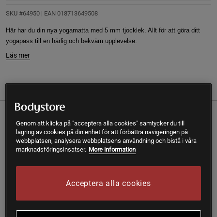
SKU #64950
| EAN
018713649508
Här har du din nya yogamatta med 5 mm tjocklek. Allt för att göra ditt
yogapass till en härlig och bekväm upplevelse.
Läs mer
Information
Recensioner
Här har du din nya yogamatta med 5 mm tjocklek.
Genom att klicka på "acceptera alla cookies" samtycker du till
lagring av cookies på din enhet för att förbättra navigeringen på
Allt för att göra ditt yogapass till en härlig och bekväm
webbplatsen, analysera webbplatsens användning och bistå i våra
upplevelse.
marknadsföringsinsatser.
More information
Texturerad yta för extra grepp
Tillverkad i ett slitstarkt lättviktsmaterial
Acceptera alla cookies
Passar lika bra i hemmet på som gymmet
Effektiv stötdämpning
Celestial Green Yoga Mat 5mm är en av Gaiams nya och