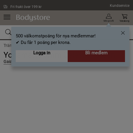
Hoppa till innehållet
Kundservice
Fri frakt över 199 kr
Min profil
Varukorg
500 välkomstpoäng för nya medlemmar!
✔ Du får 1 poäng per krona.
Träning /
Yoga & meditation /
Yogamatta
Logga in
Bli medlem
Yogamatta 5mm Celestial Green
Gaiam