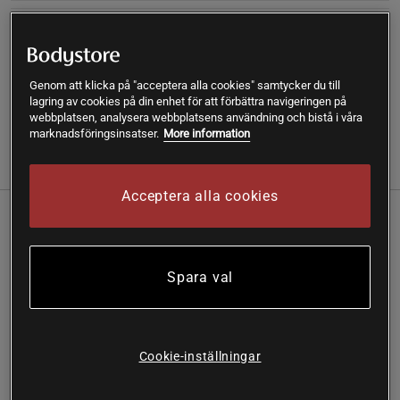
SKU #63414
| EAN
018713634146
Färgstark yogamatta med 4 mm tjocklek för smidiga och
energiska träningspass.
Genom att klicka på "acceptera alla cookies" samtycker du till
lagring av cookies på din enhet för att förbättra navigeringen på
Läs mer
webbplatsen, analysera webbplatsens användning och bistå i våra
marknadsföringsinsatser.
More information
Information
Recensioner
Acceptera alla cookies
Gaiam Vivid Zest 4mm Classic Printed Yoga Mat –
Färgstark design för inspirerande träning
Spara val
Livfullt mönster som ger energi till din träning
Texturerad yta för extra grepp och halkskydd
Effektiv stötdämpning som minskar belastning på
leder
Cookie-inställningar
Fri från sex skadliga ftalater
Vivid Zest Classic Printed Yoga Mat är en lättare matta med