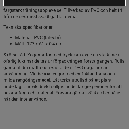
4 mm tjocklek, perfekt för dig som vill ha en smidig och
färgstark träningsupplevelse. Tillverkad av PVC och helt fri
från de sex mest skadliga ftalaterna.
Tekniska specifikationer
Material:
PVC (latexfri)
Mått:
173 x 61 x 0,4 cm
Skötselråd:
Yogamattor med tryck kan avge en stark men
ofarlig lukt när de tas ur förpackningen första gången. Rulla
gärna ut din matta och vädra den i 1–3 dagar innan
användning. Vid behov rengör med en fuktad trasa och
milda rengöringsmedel. Låt torka utrullad på ett plant
underlag. Undvik direkt solljus under längre perioder för att
bevara färg och material. Förvara gärna i väska eller påse
när den inte används.