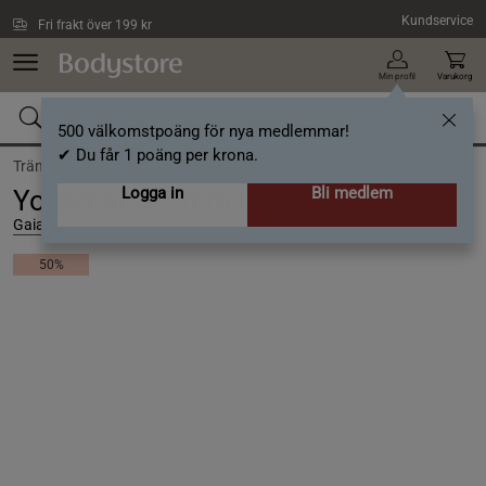
Hoppa till innehållet
Kundservice
Fri frakt över 199 kr
Min profil
Varukorg
500 välkomstpoäng för nya medlemmar!
✔ Du får 1 poäng per krona.
Träning /
Yoga & meditation /
Yogamatta
Logga in
Bli medlem
Yogamatta 6 mm Classic Printed
Gaiam
50%