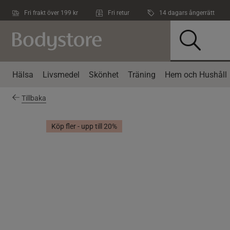
Hoppa till innehållet
Fri frakt över 199 kr
Fri retur
14 dagars ångerrätt
Hälsa
Livsmedel
Skönhet
Träning
Hem och Hushåll
Tillbaka
Köp fler - upp till 20%