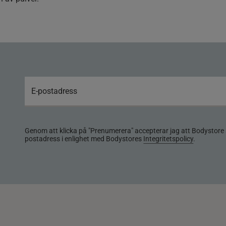
Genom att klicka på "Prenumerera" accepterar jag att Bodystore 
postadress i enlighet med Bodystores
Integritetspolicy
.