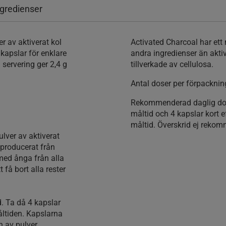
ngredienser
er av aktiverat kol
Activated Charcoal har ett 
kapslar för enklare
andra ingredienser än aktiv
servering ger 2,4 g
tillverkade av cellulosa.
Antal doser per förpackning
Rekommenderad daglig dos:
måltid och 4 kapslar kort e
måltid. Överskrid ej reko
ulver av aktiverat
 producerat från
 med ånga från alla
 få bort alla rester
. Ta då 4 kapslar
åltiden. Kapslarna
n av pulver.