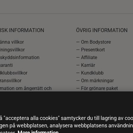
ISK INFORMATION
ÖVRIG INFORMATION
nna villkor
— Om Bodystore
ningsvillkor
— Presentkort
skyddsinformation
— Affiliate
aranti
— Karriär
klubbsvillkor
— Kundklubb
ansvillkor
— Om märkningar
rmation om ångerrätt och
— För grönare paket
ation
—
Redaktionell policy
einställningar
— Sitemap
— Black Friday
 "acceptera alla cookies" samtycker du till lagring av coo
ngen på webbplatsen, analysera webbplatsens användning
satser.
More information