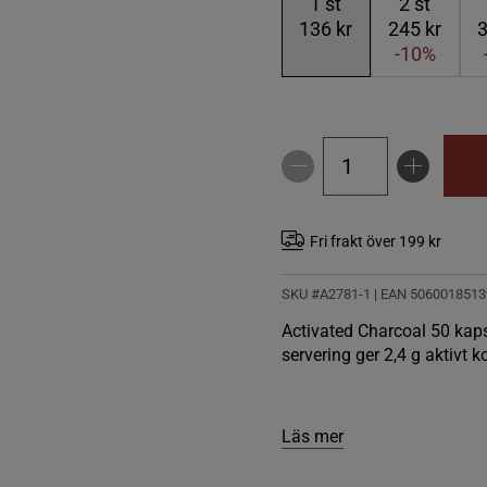
1
st
2
st
136 kr
245 kr
3
-10%
Fri frakt över 199 kr
SKU #A2781-1
| EAN
5060018513
Activated Charcoal 50 kapsla
servering ger 2,4 g aktivt 
Läs mer