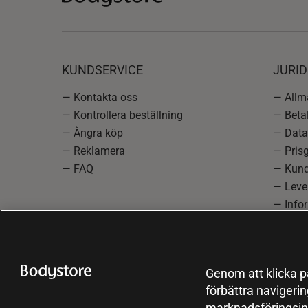
KUNDSERVICE
JURID
— Kontakta oss
— Allmä
— Kontrollera beställning
— Betal
— Ångra köp
— Data
— Reklamera
— Prisg
— FAQ
— Kund
— Lever
— Info
reklam
— Cooki
Genom att klicka på
förbättra navigeri
marknadsföringsin