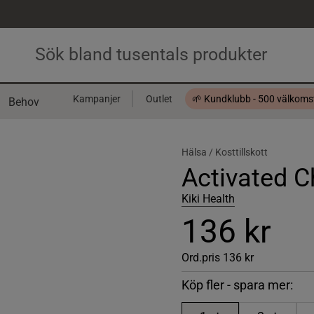
Kampanjer
Outlet
🌱 Kundklubb - 500 välkom
Behov
Presentkort
Hälsa /
Kosttillskott
Activated C
Kiki Health
136 kr
Ord.pris
136 kr
Köp fler - spara mer: