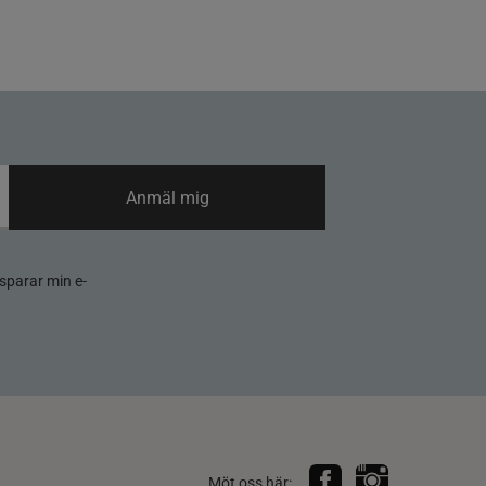
Anmäl mig
sparar min e-
Möt oss här: