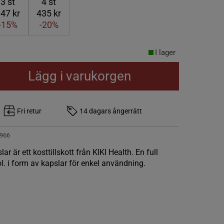
3
st
4
st
47 kr
435 kr
-15%
-20%
I lager
Lägg i varukorgen
Fri retur
14 dagars ångerrätt
966
r är ett kosttillskott från KIKI Health. En full
kol. i form av kapslar för enkel användning.