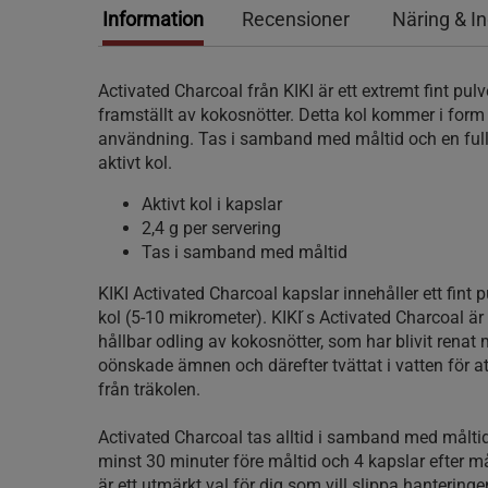
Information
Recensioner
Näring & I
Activated Charcoal från KIKI är ett extremt fint pulv
framställt av kokosnötter. Detta kol kommer i form 
användning. Tas i samband med måltid och en full 
aktivt kol.
Aktivt kol i kapslar
2,4 g per servering
Tas i samband med måltid
KIKI Activated Charcoal kapslar innehåller ett fint p
kol (5-10 mikrometer). KIKI ́s Activated Charcoal är
hållbar odling av kokosnötter, som har blivit renat
oönskade ämnen och därefter tvättat i vatten för att
från träkolen.
Activated Charcoal tas alltid i samband med måltid
minst 30 minuter före måltid och 4 kapslar efter m
är ett utmärkt val för dig som vill slippa hanteringe