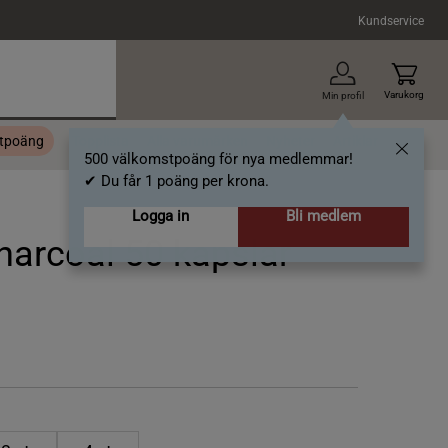
Kundservice
Varukorg
Min profil
stpoäng
Topplista
Alla varumärken
Nyheter
Artiklar
500 välkomstpoäng för nya medlemmar!
✔ Du får 1 poäng per krona.
Logga in
Bli medlem
harcoal 50 kapslar