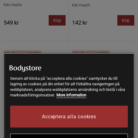
Kiki Health
Kiki Health
Köp
Köp
549 kr
142 kr
Köp fler - upp till 20%
Köp fler - upp till 20%
Genom att klicka på "acceptera alla cookies" samtycker du till
lagring av cookies på din enhet för att förbättra navigeringen på
webbplatsen, analysera webbplatsens användning och bistå i våra
marknadsföringsinsatser.
More information
Acceptera alla cookies
1 recensioner
1 recensioner