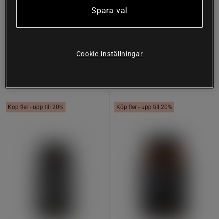
Organic Premium Spirulina
Liquid Chlorophyll 125 ml
Spara val
200 Tabletter
Kiki Health
Kiki Health
Köp
Köp
Cookie-inställningar
163 kr
163 kr
Köp fler - upp till 20%
Köp fler - upp till 20%