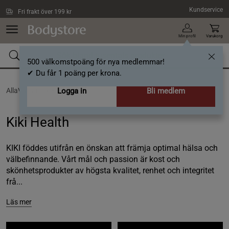
Hoppa till innehållet
Kundservice
Fri frakt över 199 kr
Min profil
Varukorg
500 välkomstpoäng för nya medlemmar!
✔ Du får 1 poäng per krona.
AllaVarumärken /
Logga in
Kiki Health
Bli medlem
Kiki Health
KIKI föddes utifrån en önskan att främja optimal hälsa och
välbefinnande. Vårt mål och passion är kost och
skönhetsprodukter av högsta kvalitet, renhet och integritet
frå...
Läs mer