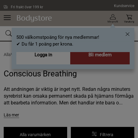
Hoppa till innehållet
Kundservice
Fri frakt över 199 kr
Min profil
Varukorg
500 välkomstpoäng för nya medlemmar!
✔ Du får 1 poäng per krona.
AllaVarumärken /
Logga in
Conscious Breathing
Bli medlem
Conscious Breathing
Att andningen är viktig är inget nytt. Redan några minuters
syrebrist kan orsaka permanent skada på hjärnans förmåga
att bearbeta information. Men det handlar inte bara o...
Läs mer
Alla varumärken
Filtrera