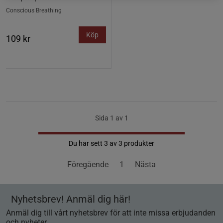
Conscious Breathing
Köp
109 kr
Sida 1 av 1
Du har sett 3 av 3 produkter
Föregående
1
Nästa
Nyhetsbrev! Anmäl dig här!
Anmäl dig till vårt nyhetsbrev för att inte missa erbjudanden
och nyheter.