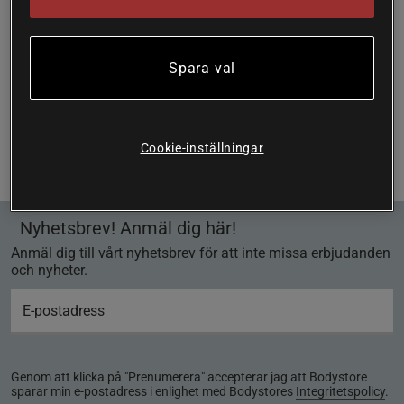
Spara val
Sida 1 av 1
Du har sett 1 av 1 produkter
Cookie-inställningar
Föregående
1
Nästa
Nyhetsbrev! Anmäl dig här!
Anmäl dig till vårt nyhetsbrev för att inte missa erbjudanden
och nyheter.
Genom att klicka på "Prenumerera" accepterar jag att Bodystore
sparar min e-postadress i enlighet med Bodystores
Integritetspolicy
.