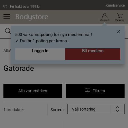
Hoppa till innehållet
Kundservice
Fri frakt över 199 kr
Min profil
Varukorg
500 välkomstpoäng för nya medlemmar!
✔ Du får 1 poäng per krona.
AllaVarumärken /
Logga in
Gatorade
Bli medlem
Gatorade
Alla varumärken
Filtrera
Välj sortering
1
produkter
Sortera: