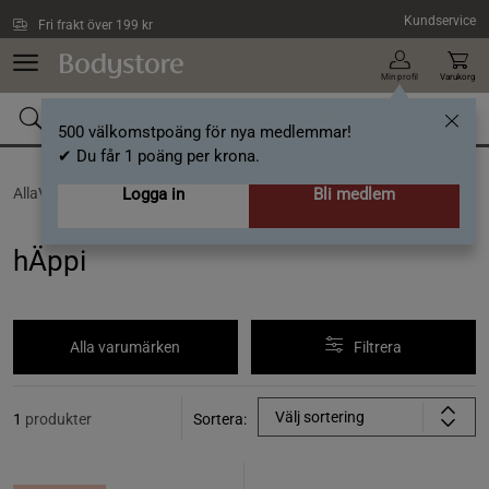
Hoppa till innehållet
Kundservice
Fri frakt över 199 kr
Min profil
Varukorg
500 välkomstpoäng för nya medlemmar!
✔ Du får 1 poäng per krona.
AllaVarumärken /
Logga in
hÄppi
Bli medlem
hÄppi
Alla varumärken
Filtrera
Välj sortering
1
produkter
Sortera: