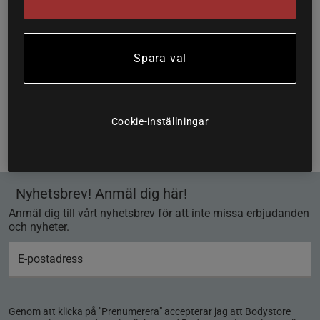
Spara val
Sida 1 av 1
Du har sett 1 av 1 produkter
Cookie-inställningar
Föregående
1
Nästa
Nyhetsbrev! Anmäl dig här!
Anmäl dig till vårt nyhetsbrev för att inte missa erbjudanden
och nyheter.
Genom att klicka på "Prenumerera" accepterar jag att Bodystore