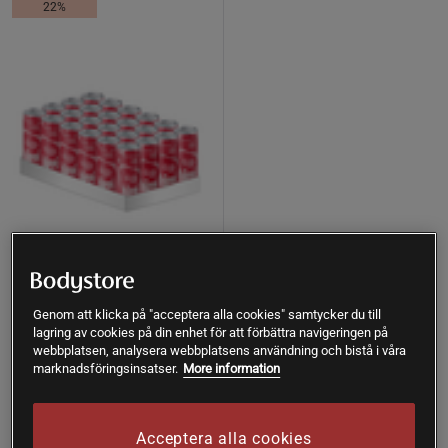
22%
+ 2 varianter
24 x hÄppi 330 ml 2 kr pant
Genom att klicka på "acceptera alla cookies" samtycker du till
hÄppi
lagring av cookies på din enhet för att förbättra navigeringen på
Pant är inkluderat.
webbplatsen, analysera webbplatsens användning och bistå i våra
marknadsföringsinsatser.
More information
469 kr
Köp
600 kr
Acceptera alla cookies