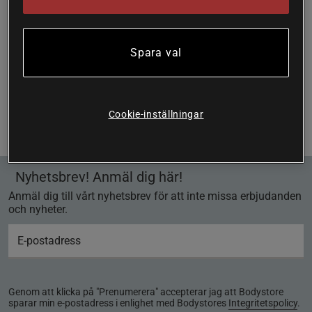
Spara val
Sida 1 av 1
Du har sett 1 av 1 produkter
Cookie-inställningar
Föregående
1
Nästa
Nyhetsbrev! Anmäl dig här!
Anmäl dig till vårt nyhetsbrev för att inte missa erbjudanden
och nyheter.
Genom att klicka på "Prenumerera" accepterar jag att Bodystore
sparar min e-postadress i enlighet med Bodystores
Integritetspolicy
.