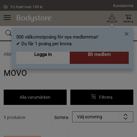
Hoppa till innehållet
Kundservice
Fri frakt över 199 kr
Min profil
Varukorg
500 välkomstpoäng för nya medlemmar!
✔ Du får 1 poäng per krona.
AllaVarumärken /
Logga in
MOVO
Bli medlem
MOVO
Alla varumärken
Filtrera
Välj sortering
1
produkter
Sortera: