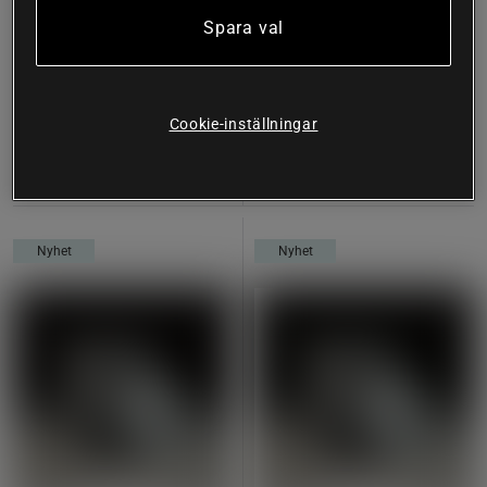
Spara val
OAK Skivstångspaket Dam 15
OAK Bumper Viktskivor 150
kg med 90 kg Viktskivor
kg Paket
Oak Equipment
Oak Equipment
Cookie-inställningar
Köp
Köp
8.999 kr
7.999 kr
Nyhet
Nyhet