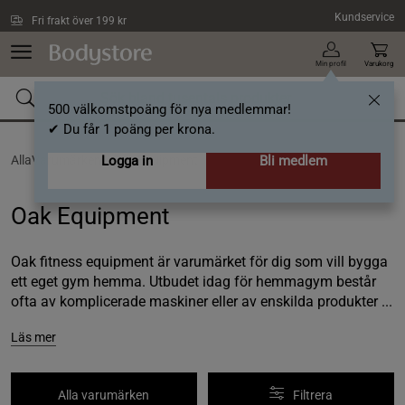
Hoppa till innehållet
Kundservice
Fri frakt över 199 kr
Min profil
Varukorg
500 välkomstpoäng för nya medlemmar!
✔ Du får 1 poäng per krona.
AllaVarumärken /
Logga in
Oak Equipment
Bli medlem
Oak Equipment
Oak fitness equipment är varumärket för dig som vill bygga
ett eget gym hemma. Utbudet idag för hemmagym består
ofta av komplicerade maskiner eller av enskilda produkter ...
Läs mer
Alla varumärken
Filtrera