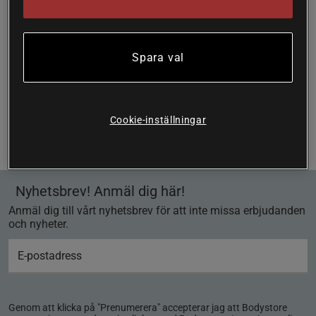
Spara val
Sida 1 av 1
Du har sett 1 av 1 produkter
Cookie-inställningar
Föregående
1
Nästa
Nyhetsbrev! Anmäl dig här!
Anmäl dig till vårt nyhetsbrev för att inte missa erbjudanden
och nyheter.
Genom att klicka på "Prenumerera" accepterar jag att Bodystore