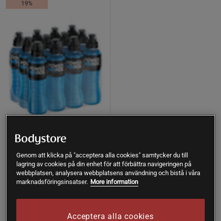
19%
+ 2 varianter
12 x Powerade 50 cl 2 kr pant
Genom att klicka på "acceptera alla cookies" samtycker du till
Powerade
lagring av cookies på din enhet för att förbättra navigeringen på
Pant är inkluderat.
webbplatsen, analysera webbplatsens användning och bistå i våra
marknadsföringsinsatser.
More information
299 kr
Köp
369 kr
Acceptera alla cookies