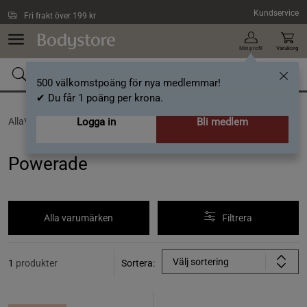
Hoppa till innehållet
Kundservice
Fri frakt över 199 kr
Min profil
Varukorg
500 välkomstpoäng för nya medlemmar!
✔ Du får 1 poäng per krona.
AllaVarumärken /
Logga in
Powerade
Bli medlem
Powerade
Alla varumärken
Filtrera
Välj sortering
1
produkter
Sortera: