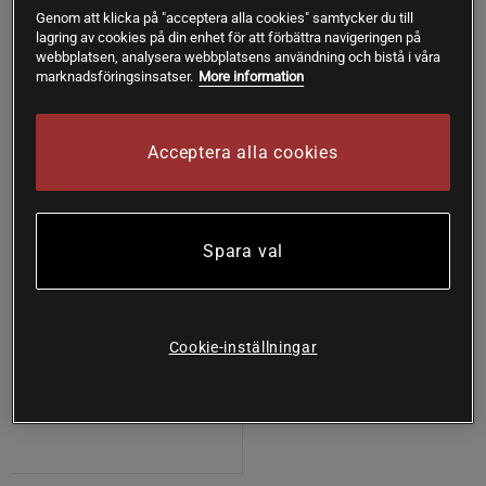
Genom att klicka på "acceptera alla cookies" samtycker du till
Nyhet
lagring av cookies på din enhet för att förbättra navigeringen på
Köp fler - upp till 20%
webbplatsen, analysera webbplatsens användning och bistå i våra
marknadsföringsinsatser.
More information
Acceptera alla cookies
Spara val
Bastudoft Tjära
Cookie-inställningar
Sauna OMC
Köp
199 kr