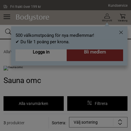
Hoppa till innehållet
Kundservice
Fri frakt över 199 kr
Min profil
Varukorg
500 välkomstpoäng för nya medlemmar!
✔ Du får 1 poäng per krona.
AllaVarumärken /
Logga in
Sauna omc
Bli medlem
Sauna omc
Alla varumärken
Filtrera
Välj sortering
3
produkter
Sortera: