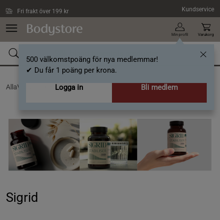
Hoppa till innehållet
Kundservice
Fri frakt över 199 kr
Min profil
Varukorg
500 välkomstpoäng för nya medlemmar!
✔ Du får 1 poäng per krona.
AllaVarumärken /
Logga in
Sigrid
Bli medlem
Sigrid