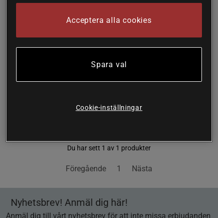
Sigrid Stabiliser 120 kapslar
Sigrid Therapeutics AB
Acceptera alla cookies
Köp
752 kr
Spara val
Cookie-inställningar
Sida 1 av 1
Du har sett 1 av 1 produkter
Föregående
1
Nästa
Nyhetsbrev! Anmäl dig här!
Anmäl dig till vårt nyhetsbrev för att inte missa erbjudanden