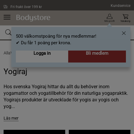
Hoppa till innehållet
Kundservice
Fri frakt över 199 kr
Min profil
Varukorg
500 välkomstpoäng för nya medlemmar!
✔ Du får 1 poäng per krona.
AllaVarumärken /
Logga in
Yogiraj
Bli medlem
Yogiraj
Hos svenska Yogiraj hittar du allt du behöver inom
yogamattor och yogatillbehör för din naturliga yogapraktik.
Yogirajs produkter är utvecklade för yogis av yogis och
yog...
Läs mer