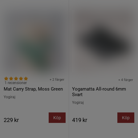
+ 2 färger
+ 4 färger
1 recensioner
Mat Carry Strap, Moss Green
Yogamatta All-round 6mm
Svart
Yogiraj
Yogiraj
Köp
Köp
229 kr
419 kr