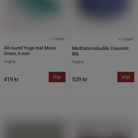
+ 2 färger
+ 3 färger
All-round Yoga mat Moss
Meditationskudde Crescent
Green, 6 mm
Blå
Yogiraj
Yogiraj
Köp
Köp
419 kr
529 kr