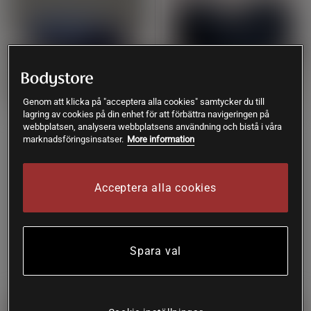
Genom att klicka på "acceptera alla cookies" samtycker du till
lagring av cookies på din enhet för att förbättra navigeringen på
+ 2 färger
+ 2 färger
1 recensioner
webbplatsen, analysera webbplatsens användning och bistå i våra
Bolster, Blueberry Blue
Meditation Cushion Crescent,
marknadsföringsinsatser.
More information
Midnight Black
Yogiraj
Yogiraj
Acceptera alla cookies
Köp
Köp
849 kr
529 kr
Spara val