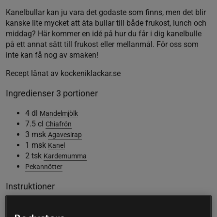
Kanelbullar kan ju vara det godaste som finns, men det blir
kanske lite mycket att äta bullar till både frukost, lunch och
middag? Här kommer en idé på hur du får i dig kanelbulle
på ett annat sätt till frukost eller mellanmål. För oss som
inte kan få nog av smaken!
Recept lånat av kockeniklackar.se
Ingredienser 3 portioner
4 dl
Mandelmjölk
7.5 cl
Chiafrön
3 msk
Agavesirap
1 msk
Kanel
2 tsk
Kardemumma
Pekannötter
Instruktioner
Blanda ihop mandelmjölk, chiafrön, kanel,
kardemumm och 2 msk av agavesirapen.