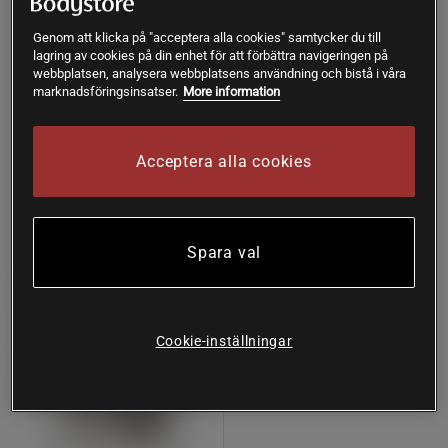
Häll över allt i en serveringsskål och ställ i kylskåpet i
Genom att klicka på "acceptera alla cookies" samtycker du till
ca 2 h.
lagring av cookies på din enhet för att förbättra navigeringen på
Blanda nötterna med kanel, kardemumma och 1 msk
webbplatsen, analysera webbplatsens användning och bistå i våra
dadelsirap.
marknadsföringsinsatser.
More information
Toppa chiapuddingen med nötterna och frukt.
Glöm inte att njuta!
Acceptera alla cookies
Köp fler - upp till 20%
Spara val
Cookie-inställningar