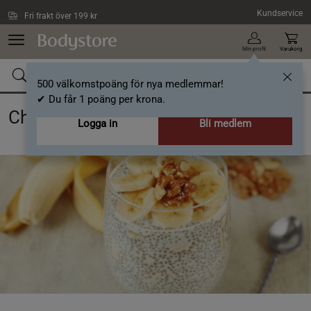
Hoppa till innehållet
Kundservice
Fri frakt över 199 kr
Min profil
Varukorg
500 välkomstpoäng för nya medlemmar!
✔ Du får 1 poäng per krona.
Chiapudding kanelbulle
Logga in
Bli medlem