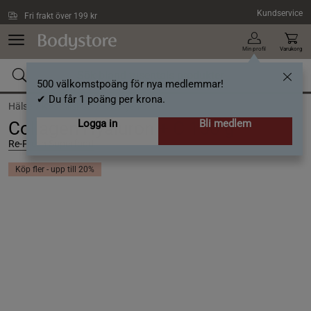
Hoppa till innehållet
Kundservice
Fri frakt över 199 kr
Min profil
Varukorg
500 välkomstpoäng för nya medlemmar!
✔ Du får 1 poäng per krona.
Hälsa /
Kosttillskott /
Kollagen
Logga in
Bli medlem
Collagen Hyaluron + C 150 g
Re-Fresh Superfood
Köp fler - upp till 20%