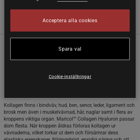
Läs mer
Acceptera alla cookies
(4)
Information
Recensioner
Näring & Ingredienser
Marint kollagen av högsta kvalité från Re-fresh Superfood.
Spara val
Kollagenet har ett tillskott av hyaluron och organisk vitamin
C från acerolabär som gör det till en prisvärd 3 i 1 produkt!
Lättupptagligt marint kollagen
Cookie-inställningar
Hög dagsdos av kollagen och hyaluron
Hydrolyserade kollagenpeptider
Vitamin C och apelsinsmak
Kollagen
finns i bindväv, hud, ben, senor, leder, ligament och
brosk men även i muskelvävnad, hår, naglar samt i flera av
kroppens viktiga organ. Maricol™ Collagen Hyaluron passar
dom flesta. När kroppen åldras förloras kollagen ur
vävnaderna, vilket torkar ut dem och försämrar dess
elastiska egenskaper. Näringsbrist, ensidig näring och att