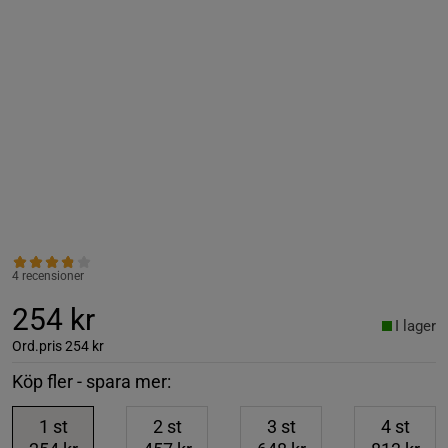
4 recensioner
254 kr
I lager
Ord.pris
254 kr
Köp fler - spara mer:
1
st
2
st
3
st
4
st