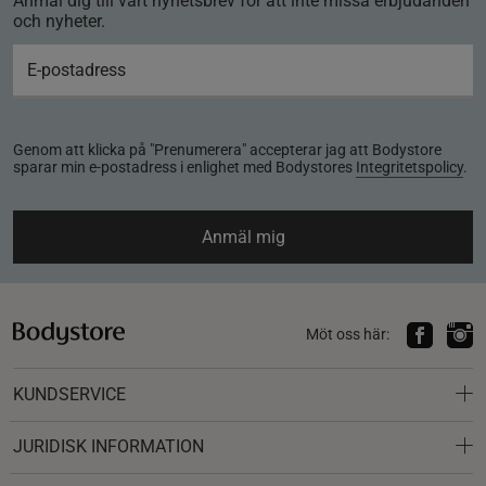
Anmäl dig till vårt nyhetsbrev för att inte missa erbjudanden
och nyheter.
Genom att klicka på "Prenumerera" accepterar jag att Bodystore
sparar min e-postadress i enlighet med Bodystores
Integritetspolicy
.
Anmäl mig
Möt oss här:
KUNDSERVICE
JURIDISK INFORMATION