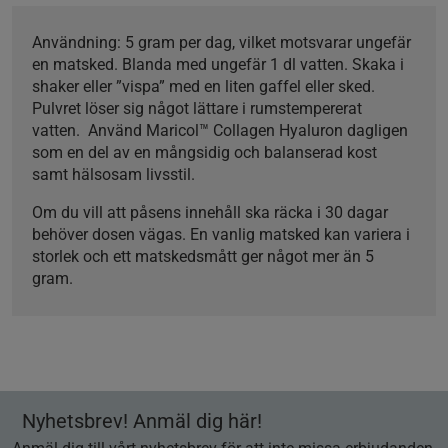
Användning
: 5 gram per dag, vilket motsvarar ungefär
en matsked. Blanda med ungefär 1 dl vatten. Skaka i
shaker eller ”vispa” med en liten gaffel eller sked.
Pulvret löser sig något lättare i rumstempererat
vatten. Använd Maricol™ Collagen Hyaluron dagligen
som en del av en mångsidig och balanserad kost
samt hälsosam livsstil.
Om du vill att påsens innehåll ska räcka i 30 dagar
behöver dosen vägas. En vanlig matsked kan variera i
storlek och ett matskedsmått ger något mer än 5
gram.
Nyhetsbrev! Anmäl dig här!