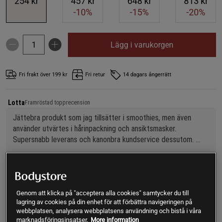
254 kr
457 kr
648 kr
813 kr
-10%
-15%
-20%
Lägg i varukorgen
Fri frakt över 199 kr
Fri retur
14 dagars ångerrätt
Lotta
Framröstad topprecension
Jättebra produkt som jag tillsätter i smoothies, men även 
använder utvärtes i hårinpackning och ansiktsmasker. 
Supersnabb leverans och kanonbra kundservice dessutom. 
Rekommenderas varmt!
SKU #A4113-02
| EAN
7350067501280
Marint kollagen av högsta kvalité från Re-fresh Superfood.
Genom att klicka på "acceptera alla cookies" samtycker du till
Kollagenet har ett tillskott av hyaluron och organisk vitamin
lagring av cookies på din enhet för att förbättra navigeringen på
C från acerolabär som gör det till en prisvärd 3 i 1 produkt!
webbplatsen, analysera webbplatsens användning och bistå i våra
marknadsföringsinsatser.
More information