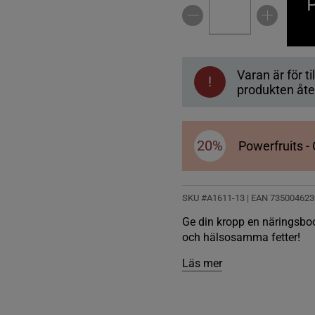
P
Varan är för til
!
produkten åter
20%
Powerfruits - 
SKU #A1611-13
| EAN
735004623
Ge din kropp en näringsbo
och hälsosamma fetter!
Läs mer