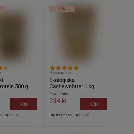
20%
er
4 recensioner
kt
Ekologiska
otein 500 g
Cashewnötter 1 kg
Powerfruits
234 kr
Köp
Köp
103 kr
(-20%)
Lägsta pris
293 kr
(-20%)