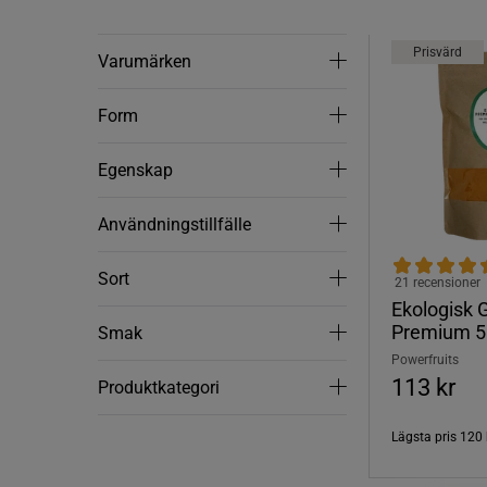
Prisvärd
Varumärken
Varumärken
Form
Form
Egenskap
Egenskap
Användningstillfälle
Användningstillfälle
Sort
Sort
21 recensioner
Ekologisk 
Premium 5
Smak
Smak
Powerfruits
113 kr
Produktkategori
Produktkategori
Lägsta pris
120 