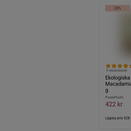
20%
5 recensioner
Ekologiska
Macadamia
g
Powerfruits
422 kr
Lägsta pris
528 