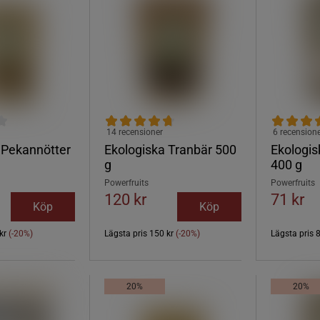
14 recensioner
6 recension
 Pekannötter
Ekologiska Tranbär 500
Ekologis
g
400 g
Powerfruits
Powerfruits
120 kr
71 kr
Köp
Köp
kr
(-20%)
Lägsta pris
150 kr
(-20%)
Lägsta pris
20%
20%