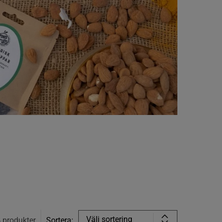
Välj sortering
4
produkter
Sortera: