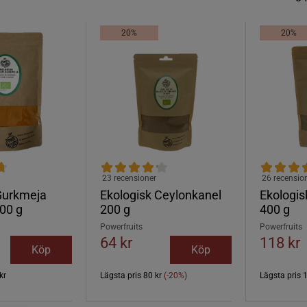
20%
20%
23 recensioner
26 recensio
Gurkmeja
Ekologisk Ceylonkanel
Ekologis
00 g
200 g
400 g
Powerfruits
Powerfruits
64 kr
118 kr
Köp
Köp
kr
Lägsta pris
80 kr
(-20%)
Lägsta pris