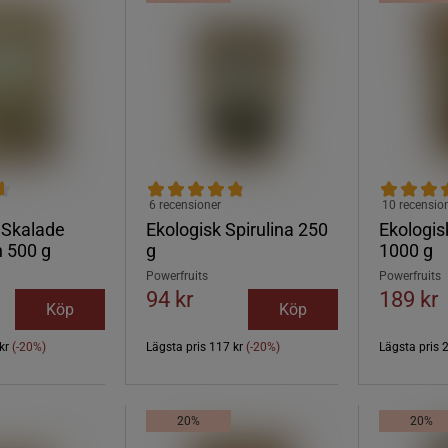
6 recensioner
10 recensio
 Skalade
Ekologisk Spirulina 250
Ekologis
 500 g
g
1000 g
Powerfruits
Powerfruits
94 kr
189 kr
Köp
Köp
kr
(-20%)
Lägsta pris
117 kr
(-20%)
Lägsta pris
20%
20%