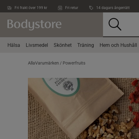
Hoppa till innehållet
Fri frakt över 199 kr
Fri retur
14 dagars ångerrätt
Hälsa
Livsmedel
Skönhet
Träning
Hem och Hushåll
AllaVarumärken /
Powerfruits