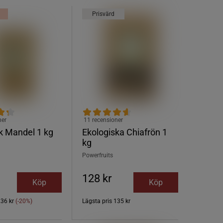
Prisvärd
ner
11 recensioner
k Mandel 1 kg
Ekologiska Chiafrön 1
kg
Powerfruits
128 kr
Köp
Köp
236 kr
(-20%)
Lägsta pris
135 kr