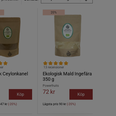
20%
ner
13 recensioner
k Ceylonkanel
Ekologisk Mald Ingefära
350 g
Powerfruits
72 kr
Köp
Köp
147 kr
(-20%)
Lägsta pris
90 kr
(-20%)