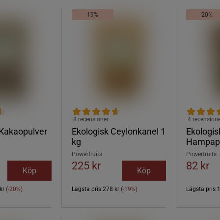
19%
20%
8 recensioner
4 recension
 Kakaopulver
Ekologisk Ceylonkanel 1
Ekologis
kg
Hampapr
Powerfruits
Powerfruits
225 kr
82 kr
Köp
Köp
kr
(-20%)
Lägsta pris
278 kr
(-19%)
Lägsta pris