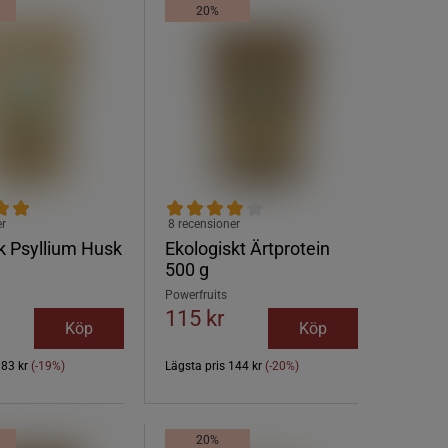
20%
er
8 recensioner
k Psyllium Husk
Ekologiskt Ärtprotein
500 g
Powerfruits
115 kr
Köp
Köp
183 kr
(-19%)
Lägsta pris
144 kr
(-20%)
20%