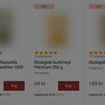
20%
20%
5 recensioner
12 recensio
 Naturella
Ekologisk Gurkmeja
Ekologis
nötter 1000
Premium 250 g
Powerfruits
Powerfruits
64 kr
189 kr
Köp
Köp
kr
(-20%)
Lägsta pris
80 kr
(-20%)
Lägsta pris