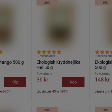
20%
19%
1 recensioner
8 recension
Mango 500 g
Ekologisk Kryddnejlika
Ekologis
Hel 50 g
500 g
Powerfruits
Powerfruits
36 kr
148 kr
Köp
Köp
kr
(-20%)
Lägsta pris
45 kr
(-20%)
Lägsta pris
20%
20%