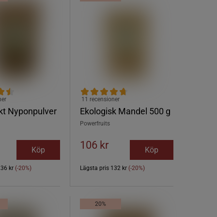
ner
11 recensioner
kt Nyponpulver
Ekologisk Mandel 500 g
Powerfruits
106 kr
Köp
Köp
236 kr
(-20%)
Lägsta pris
132 kr
(-20%)
20%