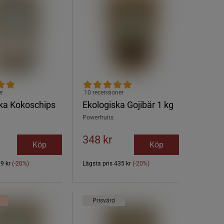
er
10 recensioner
ka Kokoschips
Ekologiska Gojibär 1 kg
Powerfruits
348 kr
Köp
Köp
89 kr
(-20%)
Lägsta pris
435 kr
(-20%)
Prisvärd