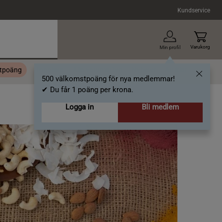
Kundservice
Varukorg
Min profil
stpoäng
Topplista
Alla varumärken
Nyheter
Artiklar
500 välkomstpoäng för nya medlemmar!
✔ Du får 1 poäng per krona.
Logga in
Bli medlem