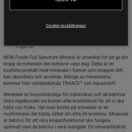
processer. Full Spectrum Mineral är framtagen för att ge din
kropp dessa viktiga mineraler i ett smidigt format där du
endast behöver ta en kapsel om dagen.
Cookie-inställningar
Med 10 olika mineraler
Lättabsorberade former
Räcker i 60 dagar
Vegansk
NOW Foods Full Spectrum Mineral är utvecklat för att ge din
kropp de mineraler den behöver varje dag. Detta är en
kvalitéts-produkt med mineraler i former som kroppen lätt
kan absorbera och använda. Många av mineralerna
kommer från världserkända TRAACS™ och Aquamin®.
Mineraler är livsnödvändiga för människan och de behöver
intas regelbundet via kosten eller kosttillskott för att vi ska
hålla oss friska. Har man brister på mineraler är en
multimineral det bästa sättet att rätta till bristerna. Mineraler
är behövs för att våra kroppsfunktioner ska fungera
optimalt men de behövs i små mängder. Ett mineraltillskott