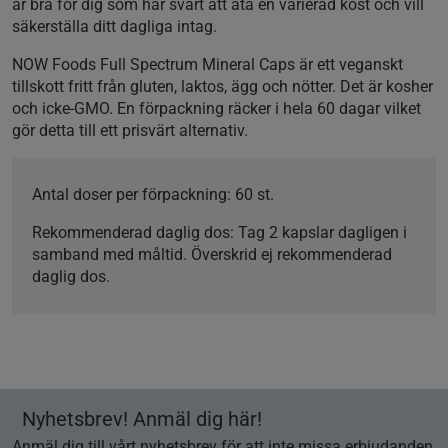
är bra för dig som har svårt att äta en varierad kost och vill
säkerställa ditt dagliga intag.
NOW Foods Full Spectrum Mineral Caps är ett veganskt
tillskott fritt från gluten, laktos, ägg och nötter. Det är kosher
och icke-GMO. En förpackning räcker i hela 60 dagar vilket
gör detta till ett prisvärt alternativ.
Antal doser per förpackning:
60 st.
Rekommenderad daglig dos:
Tag 2 kapslar dagligen i
samband med måltid. Överskrid ej rekommenderad
daglig dos.
Nyhetsbrev! Anmäl dig här!
Anmäl dig till vårt nyhetsbrev för att inte missa erbjudanden