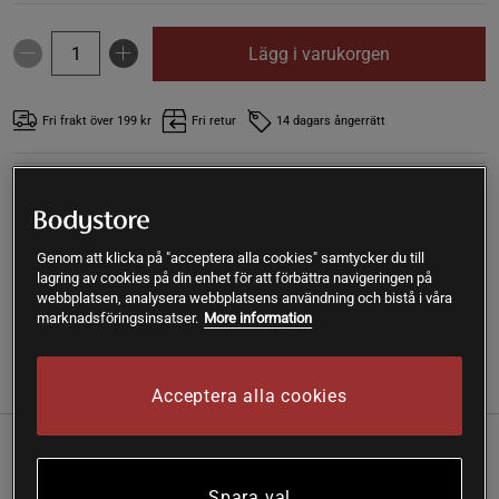
Lägg i varukorgen
Fri frakt över 199 kr
Fri retur
14 dagars ångerrätt
SKU #A9110-06
| EAN
733739015440
Full Spectrum Mineral 120 kapslar är ett kosttillskott från
NOW Foods som ger 10 mineraler i lättupptaglig form
Genom att klicka på "acceptera alla cookies" samtycker du till
tillsammans med vitamin D.
lagring av cookies på din enhet för att förbättra navigeringen på
webbplatsen, analysera webbplatsens användning och bistå i våra
Läs mer
marknadsföringsinsatser.
More information
Information
Recensioner
Näring & Ingredienser
Acceptera alla cookies
Kroppen behöver mineraler dagligen. Koppen använder
mineralerna i ett nästan oräkneligt antal olika biologiska
Spara val